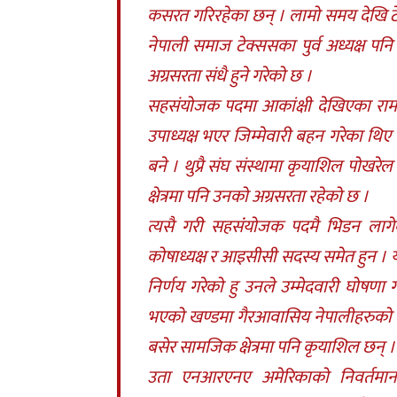
कसरत गरिरहेका छन् । लामो समय देखि टेक
नेपाली समाज टेक्ससका पुर्व अध्यक्ष पनि
अग्रसरता संधै हुने गरेको छ ।
सहसंयोजक पदमा आकांक्षी देखिएका राम
उपाध्यक्ष भएर जिम्मेवारी बहन गरेका थ
बने । थुप्रै संघ संस्थामा कृयाशिल पोखर
क्षेत्रमा पनि उनको अग्रसरता रहेको छ ।
त्यसै गरी सहसंंयोजक पदमै भिडन ला
कोषाध्यक्ष र आइसीसी सदस्य समेत हुन । 
निर्णय गरेको हु उनले उम्मेदवारी घो
भएको खण्डमा गैरआवासिय नेपालीहरुको मुद्ध
बसेर सामजिक क्षेत्रमा पनि कृयाशिल छन् ।
उता एनआरएनए अमेरिकाको निवर्तमान उ