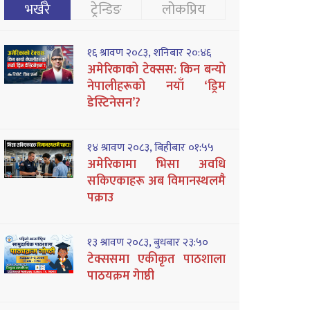
भर्खरै
ट्रेन्डिङ
लोकप्रिय
१६ श्रावण २०८३, शनिबार २०:४६
अमेरिकाको टेक्सस: किन बन्यो
नेपालीहरूको नयाँ ‘ड्रिम
डेस्टिनेसन’?
१४ श्रावण २०८३, बिहीबार ०१:५५
अमेरिकामा भिसा अवधि
सकिएकाहरू अब विमानस्थलमै
पक्राउ
१३ श्रावण २०८३, बुधबार २३:५०
टेक्ससमा एकीकृत पाठशाला
पाठयक्रम गेाष्ठी