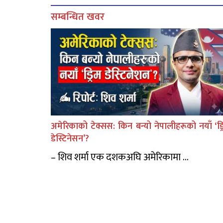
सम्बन्धित खवर
अमेरिकाको टेक्सस: किन बन्यो नेपालीहरूको नयाँ ‘ड्र
डेस्टिनेसन’?
– शिव शर्मा एक दशकअघि अमेरिकामा ...