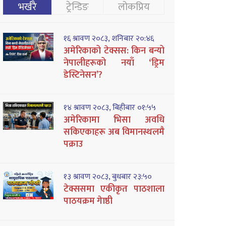
भर्खरै
ट्रेन्डिङ
लोकप्रिय
१६ श्रावण २०८३, शनिबार २०:४६
अमेरिकाको टेक्सस: किन बन्यो
नेपालीहरूको नयाँ ‘ड्रिम
डेस्टिनेसन’?
१४ श्रावण २०८३, बिहीबार ०१:५५
अमेरिकामा भिसा अवधि
सकिएकाहरू अब विमानस्थलमै
पक्राउ
१३ श्रावण २०८३, बुधबार २३:५०
टेक्ससमा एकीकृत पाठशाला
पाठयक्रम गेाष्ठी