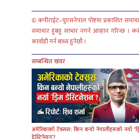
© कपीराईट–युएसनेपाल पोष्टमा प्रकाशित समाचार
समाचार हुबहु साभार नगर्न आव्हान गरिन्छ । क
कार्वाही गर्न बाध्य हुनेछौ ।
सम्बन्धित खवर
अमेरिकाको टेक्सस: किन बन्यो नेपालीहरूको नयाँ ‘ड्र
डेस्टिनेसन’?