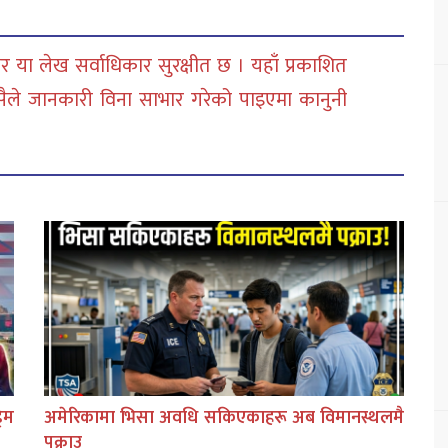
 या लेख सर्वाधिकार सुरक्षीत छ । यहाँ प्रकाशित
सैले जानकारी विना साभार गरेको पाइएमा कानुनी
िम
अमेरिकामा भिसा अवधि सकिएकाहरू अब विमानस्थलमै
पक्राउ