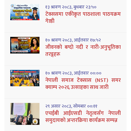
१३ श्रावण २०८३, बुधबार २३:५०
टेक्ससमा एकीकृत पाठशाला पाठयक्रम
गेाष्ठी
१० श्रावण २०८३, आईतवार १७:५२
जीवनको बग्दो नदी र नारी-अनुभूतिका
तरङ्गहरू
१० श्रावण २०८३, आईतवार ००:००
नेपाली समाज टेक्सास (NST) समर
क्याम्प २०२६ उत्साहका साथ जारी
२९ असार २०८३, सोमबार ००:११
एचईबी आईएसडी नेतृत्वसँग नेपाली
समुदायको अन्तरक्रिया कार्यक्रम सम्पन्न