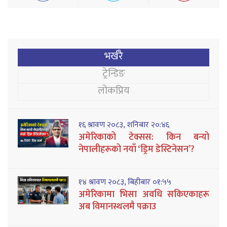
भर्खरै
ट्रेन्डिङ
लोकप्रिय
१६ श्रावण २०८३, शनिबार २०:४६
अमेरिकाको टेक्सस: किन बन्यो
नेपालीहरूको नयाँ ‘ड्रिम डेस्टिनेसन’?
१४ श्रावण २०८३, बिहीबार ०१:५५
अमेरिकामा भिसा अवधि सकिएकाहरू
अब विमानस्थलमै पक्राउ