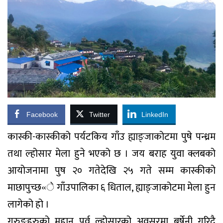
Facebook
Twitter
LinkedIn
कास्की-कास्कीको पर्यटकिय गाँउ ह्याङ्जाकोटमा पुषे पन्ध्रम
तथा ल्होसार मेला हुने भएको छ । जय बराह युवा क्लबको
आयोजनामा पुष २० गतेदेखि २५ गते सम्म कास्कीको
माछापुच्छ«े गाँउपालिका ६ धिताल, ह्याङ्जाकोटमा मेला हुन
लागेको हो ।
गुरुङहरुको महान पर्व ल्होसारको अवसरमा बर्षेनी गरिदै