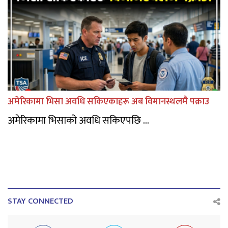
अमेरिकामा भिसा अवधि सकिएकाहरू अब विमानस्थलमै पक्राउ
अमेरिकामा भिसाको अवधि सकिएपछि ...
STAY CONNECTED