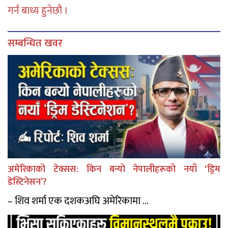
गर्न बाध्य हुनेछौ ।
सम्बन्धित खवर
अमेरिकाको टेक्सस: किन बन्यो नेपालीहरूको नयाँ ‘ड्रिम
डेस्टिनेसन’?
– शिव शर्मा एक दशकअघि अमेरिकामा ...