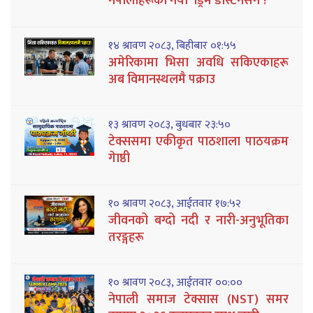
नेपालीहरूको नयाँ ‘ड्रिम डेस्टिनेसन’?
१४ श्रावण २०८३, बिहीबार ०१:५५
अमेरिकामा भिसा अवधि सकिएकाहरू
अब विमानस्थलमै पक्राउ
१३ श्रावण २०८३, बुधबार २३:५०
टेक्ससमा एकीकृत पाठशाला पाठयक्रम
गेाष्ठी
१० श्रावण २०८३, आईतवार १७:५२
जीवनको बग्दो नदी र नारी-अनुभूतिका
तरङ्गहरू
१० श्रावण २०८३, आईतवार ००:००
नेपाली समाज टेक्सास (NST) समर