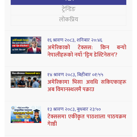
ट्रेन्डिङ
लोकप्रिय
१६ श्रावण २०८३, शनिबार २०:४६
अमेरिकाको टेक्सस: किन बन्यो
नेपालीहरूको नयाँ ‘ड्रिम डेस्टिनेसन’?
१४ श्रावण २०८३, बिहीबार ०१:५५
अमेरिकामा भिसा अवधि सकिएकाहरू
अब विमानस्थलमै पक्राउ
१३ श्रावण २०८३, बुधबार २३:५०
टेक्ससमा एकीकृत पाठशाला पाठयक्रम
गेाष्ठी