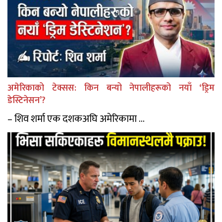
अमेरिकाको टेक्सस: किन बन्यो नेपालीहरूको नयाँ ‘ड्रिम
डेस्टिनेसन’?
– शिव शर्मा एक दशकअघि अमेरिकामा ...