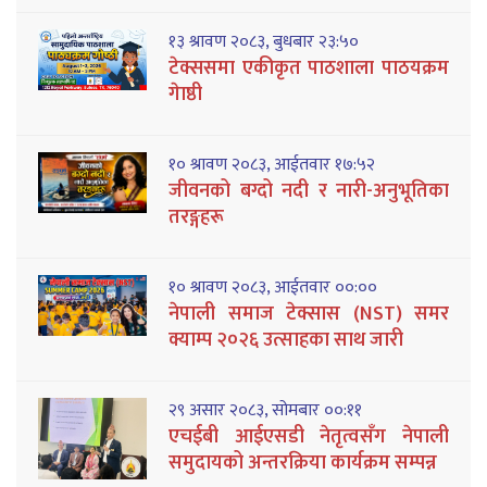
१३ श्रावण २०८३, बुधबार २३:५०
टेक्ससमा एकीकृत पाठशाला पाठयक्रम
गेाष्ठी
१० श्रावण २०८३, आईतवार १७:५२
जीवनको बग्दो नदी र नारी-अनुभूतिका
तरङ्गहरू
१० श्रावण २०८३, आईतवार ००:००
नेपाली समाज टेक्सास (NST) समर
क्याम्प २०२६ उत्साहका साथ जारी
२९ असार २०८३, सोमबार ००:११
एचईबी आईएसडी नेतृत्वसँग नेपाली
समुदायको अन्तरक्रिया कार्यक्रम सम्पन्न