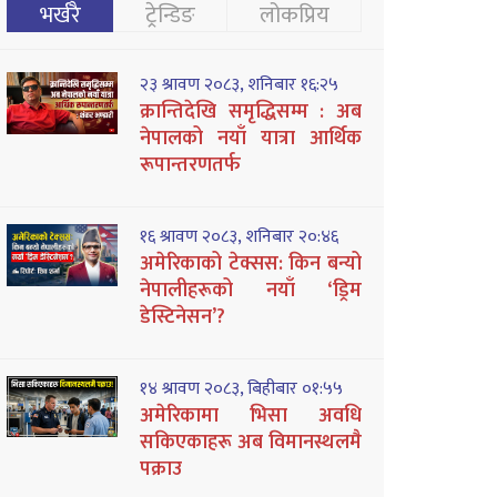
भर्खरै
ट्रेन्डिङ
लोकप्रिय
२३ श्रावण २०८३, शनिबार १६:२५
क्रान्तिदेखि समृद्धिसम्म : अब
नेपालको नयाँ यात्रा आर्थिक
रूपान्तरणतर्फ
१६ श्रावण २०८३, शनिबार २०:४६
अमेरिकाको टेक्सस: किन बन्यो
नेपालीहरूको नयाँ ‘ड्रिम
डेस्टिनेसन’?
१४ श्रावण २०८३, बिहीबार ०१:५५
अमेरिकामा भिसा अवधि
सकिएकाहरू अब विमानस्थलमै
पक्राउ