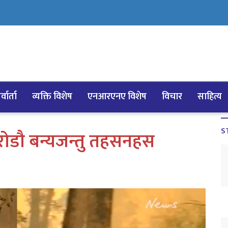
्वार्ता
व्यक्ति विशेष
एनआरएनए विशेष
विचार
साहित्य
S
करोडौ बन्यजन्तु तहसनहस