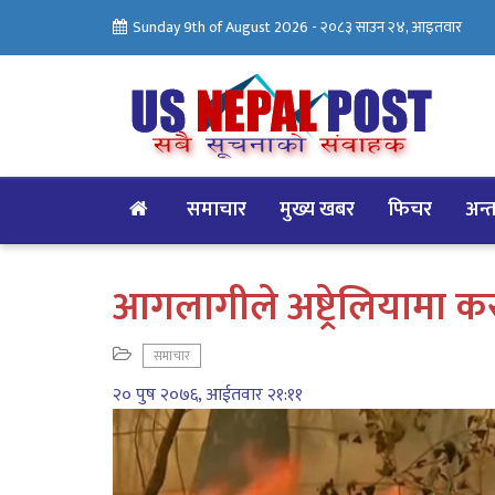
Sunday 9th of August 2026 -
२०८३ साउन २४, आइतवार
समाचार
मुख्य खबर
फिचर
अन्तर
आगलागीले अष्ट्रेलियामा 
समाचार
२० पुष २०७६, आईतवार २१:११