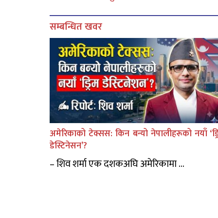
सम्बन्धित खवर
अमेरिकाको टेक्सस: किन बन्यो नेपालीहरूको नयाँ ‘ड्र
डेस्टिनेसन’?
– शिव शर्मा एक दशकअघि अमेरिकामा ...