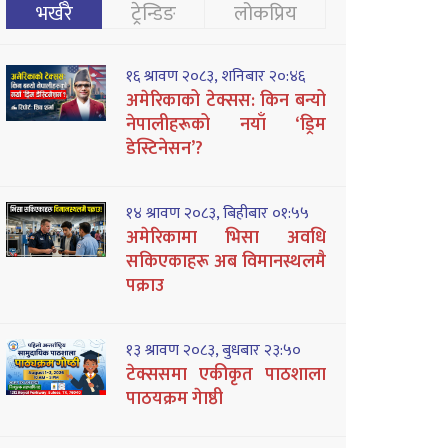
भर्खरै
ट्रेन्डिङ
लोकप्रिय
१६ श्रावण २०८३, शनिबार २०:४६
अमेरिकाको टेक्सस: किन बन्यो
नेपालीहरूको नयाँ ‘ड्रिम
डेस्टिनेसन’?
१४ श्रावण २०८३, बिहीबार ०१:५५
अमेरिकामा भिसा अवधि
सकिएकाहरू अब विमानस्थलमै
पक्राउ
१३ श्रावण २०८३, बुधबार २३:५०
टेक्ससमा एकीकृत पाठशाला
पाठयक्रम गेाष्ठी