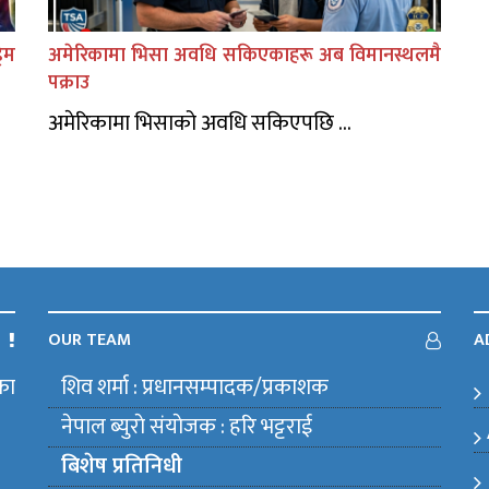
िम
अमेरिकामा भिसा अवधि सकिएकाहरू अब विमानस्थलमै
पक्राउ
अमेरिकामा भिसाको अवधि सकिएपछि ...
OUR TEAM
A
का
शिव शर्मा : प्रधानसम्पादक/प्रकाशक
m
नेपाल ब्युराे संयाेजक : हरि भट्टराई
बिशेष प्रतिनिधी