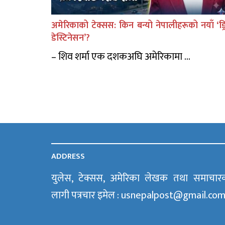
अमेरिकाको टेक्सस: किन बन्यो नेपालीहरूको नयाँ ‘ड्र
डेस्टिनेसन’?
– शिव शर्मा एक दशकअघि अमेरिकामा ...
ADDRESS
युलेस, टेक्सस, अमेरिका लेखक तथा समाचार
लागी पत्रचार इमेल : usnepalpost@gmail.co