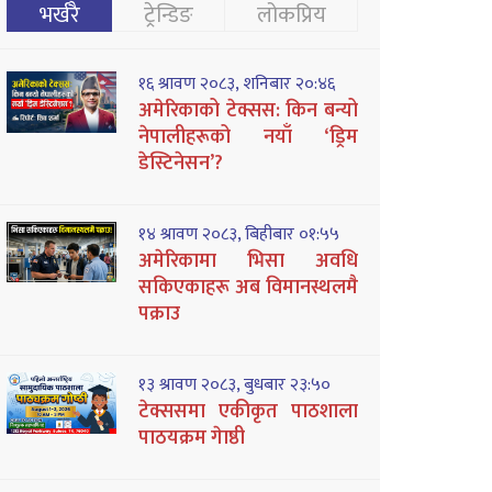
भर्खरै
ट्रेन्डिङ
लोकप्रिय
१६ श्रावण २०८३, शनिबार २०:४६
अमेरिकाको टेक्सस: किन बन्यो
नेपालीहरूको नयाँ ‘ड्रिम
डेस्टिनेसन’?
१४ श्रावण २०८३, बिहीबार ०१:५५
अमेरिकामा भिसा अवधि
सकिएकाहरू अब विमानस्थलमै
पक्राउ
१३ श्रावण २०८३, बुधबार २३:५०
टेक्ससमा एकीकृत पाठशाला
पाठयक्रम गेाष्ठी