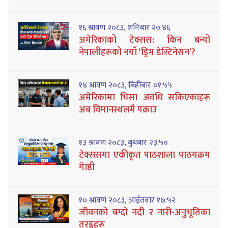
१६ श्रावण २०८३, शनिबार २०:४६
अमेरिकाको टेक्सस: किन बन्यो
नेपालीहरूको नयाँ ‘ड्रिम डेस्टिनेसन’?
१४ श्रावण २०८३, बिहीबार ०१:५५
अमेरिकामा भिसा अवधि सकिएकाहरू
अब विमानस्थलमै पक्राउ
१३ श्रावण २०८३, बुधबार २३:५०
टेक्ससमा एकीकृत पाठशाला पाठयक्रम
गेाष्ठी
१० श्रावण २०८३, आईतवार १७:५२
जीवनको बग्दो नदी र नारी-अनुभूतिका
तरङ्गहरू