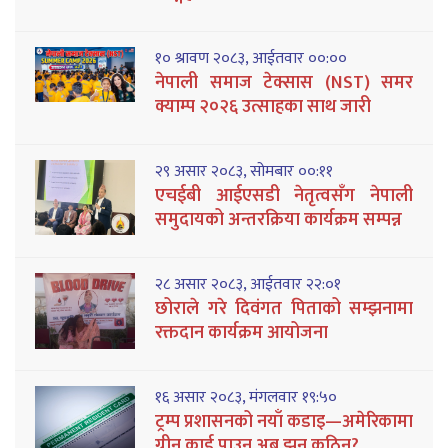
१० श्रावण २०८३, आईतवार ००:००
नेपाली समाज टेक्सास (NST) समर
क्याम्प २०२६ उत्साहका साथ जारी
२९ असार २०८३, सोमबार ००:११
एचईबी आईएसडी नेतृत्वसँग नेपाली
समुदायको अन्तरक्रिया कार्यक्रम सम्पन्न
२८ असार २०८३, आईतवार २२:०१
छोराले गरे दिवंगत पिताको सम्झनामा
रक्तदान कार्यक्रम आयोजना
१६ असार २०८३, मंगलवार १९:५०
ट्रम्प प्रशासनको नयाँ कडाइ—अमेरिकामा
ग्रीन कार्ड पाउन अब झन् कठिन?