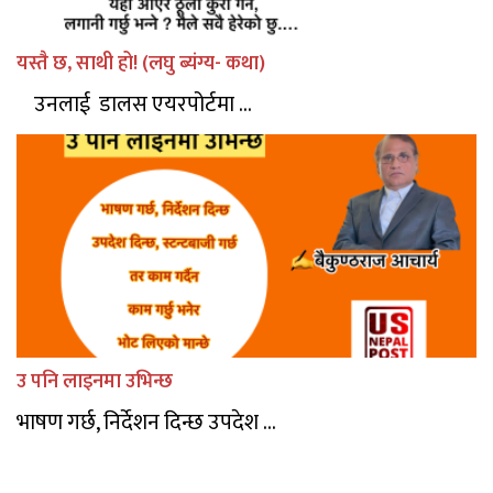
यस्तै छ, साथी हो! (लघु ब्यंग्य- कथा)
उनलाई डालस एयरपोर्टमा ...
उ पनि लाइनमा उभिन्छ
भाषण गर्छ, निर्देशन दिन्छ उपदेश ...