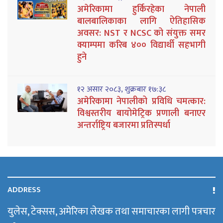
अमेरिकामा हुर्किरहेका नेपाली
बालबालिकाका लागि ऐतिहासिक
अवसर: NST र NCSC को संयुक्त समर
क्याम्पमा करिब ४०० विद्यार्थी सहभागी
हुने
१२ असार २०८३, शुक्रबार १७:३८
अमेरिकामा नेपालीको प्रविधि चमत्कार:
विश्वस्तरीय बायोमेट्रिक प्रणाली बनाएर
अन्तर्राष्ट्रिय बजारमा प्रतिस्पर्धा
ADDRESS
युलेस, टेक्सस, अमेरिका लेखक तथा समाचारका लागी पत्रचार