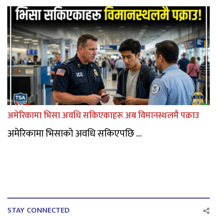
अमेरिकामा भिसा अवधि सकिएकाहरू अब विमानस्थलमै पक्राउ
अमेरिकामा भिसाको अवधि सकिएपछि ...
STAY CONNECTED