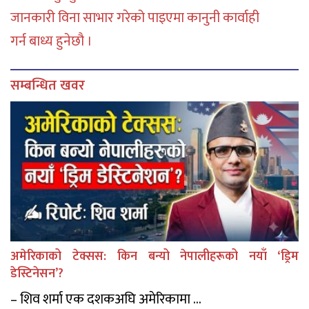
जानकारी विना साभार गरेको पाइएमा कानुनी कार्वाही
गर्न बाध्य हुनेछौ ।
सम्बन्धित खवर
अमेरिकाको टेक्सस: किन बन्यो नेपालीहरूको नयाँ ‘ड्रिम
डेस्टिनेसन’?
– शिव शर्मा एक दशकअघि अमेरिकामा ...