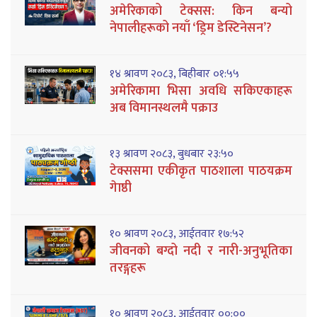
अमेरिकाको टेक्सस: किन बन्यो
नेपालीहरूको नयाँ ‘ड्रिम डेस्टिनेसन’?
१४ श्रावण २०८३, बिहीबार ०१:५५
अमेरिकामा भिसा अवधि सकिएकाहरू
अब विमानस्थलमै पक्राउ
१३ श्रावण २०८३, बुधबार २३:५०
टेक्ससमा एकीकृत पाठशाला पाठयक्रम
गेाष्ठी
१० श्रावण २०८३, आईतवार १७:५२
जीवनको बग्दो नदी र नारी-अनुभूतिका
तरङ्गहरू
१० श्रावण २०८३, आईतवार ००:००