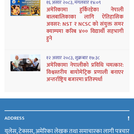
१६ असार २०८३, मंगलवार १४:०९
अमेरिकामा हुर्किरहेका नेपाली
बालबालिकाका लागि ऐतिहासिक
अवसर: NST र NCSC को संयुक्त समर
क्याम्पमा करिब ४०० विद्यार्थी सहभागी
हुने
१२ असार २०८३, शुक्रबार १७:३८
अमेरिकामा नेपालीको प्रविधि चमत्कार:
विश्वस्तरीय बायोमेट्रिक प्रणाली बनाएर
अन्तर्राष्ट्रिय बजारमा प्रतिस्पर्धा
ADDRESS
युलेस, टेक्सस, अमेरिका लेखक तथा समाचारका लागी पत्रचार