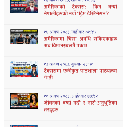
१६ श्रावण २०८३, शनिबार २०:४६
अमेरिकाको टेक्सस: किन बन्यो
नेपालीहरूको नयाँ ‘ड्रिम डेस्टिनेसन’?
१४ श्रावण २०८३, बिहीबार ०१:५५
अमेरिकामा भिसा अवधि सकिएकाहरू
अब विमानस्थलमै पक्राउ
१३ श्रावण २०८३, बुधबार २३:५०
टेक्ससमा एकीकृत पाठशाला पाठयक्रम
गेाष्ठी
१० श्रावण २०८३, आईतवार १७:५२
जीवनको बग्दो नदी र नारी-अनुभूतिका
तरङ्गहरू