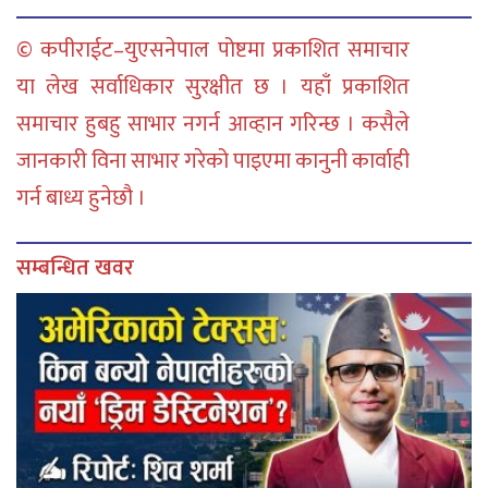
© कपीराईट–युएसनेपाल पोष्टमा प्रकाशित समाचार
या लेख सर्वाधिकार सुरक्षीत छ । यहाँ प्रकाशित
समाचार हुबहु साभार नगर्न आव्हान गरिन्छ । कसैले
जानकारी विना साभार गरेको पाइएमा कानुनी कार्वाही
गर्न बाध्य हुनेछौ ।
सम्बन्धित खवर