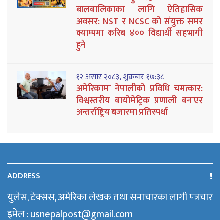
बालबालिकाका लागि ऐतिहासिक
अवसर: NST र NCSC को संयुक्त समर
क्याम्पमा करिब ४०० विद्यार्थी सहभागी
हुने
१२ असार २०८३, शुक्रबार १७:३८
अमेरिकामा नेपालीको प्रविधि चमत्कार:
विश्वस्तरीय बायोमेट्रिक प्रणाली बनाएर
अन्तर्राष्ट्रिय बजारमा प्रतिस्पर्धा
ADDRESS
युलेस, टेक्सस, अमेरिका लेखक तथा समाचारका लागी पत्रचार
इमेल : usnepalpost@gmail.com