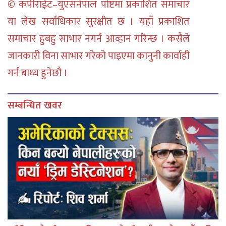
© कपीराईट–युएसनेपाल पोष्टमा प्रकाशित समाचार
या लेख सर्वाधिकार सुरक्षीत छ । यहाँ प्रकाशित
समाचार हुबहु साभार नगर्न आव्हान गरिन्छ । कसैले
जानकारी विना साभार गरेको पाइएमा कानुनी कार्वाही
गर्न बाध्य हुनेछौ ।
सम्बन्धित खवर