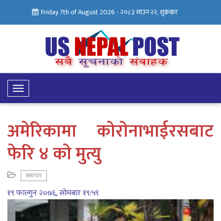
Friday 7th of August 2026 -
२०८३ साउन २२, शुक्रबार
Toggle
Navigation
अमेरिकामा काेराेनाभाईरसबाट
फेरि ४ काे मुत्यु
समाचार
१९ फाल्गुन २०७६, सोमबार १९:५९