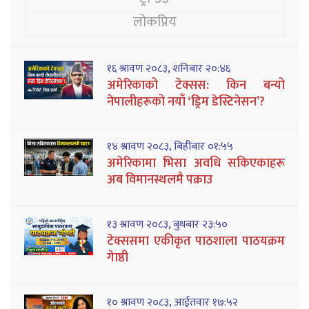
लोकप्रिय
१६ श्रावण २०८३, शनिबार २०:४६
अमेरिकाको टेक्सस: किन बन्यो
नेपालीहरूको नयाँ ‘ड्रिम डेस्टिनेसन’?
१४ श्रावण २०८३, बिहीबार ०१:५५
अमेरिकामा भिसा अवधि सकिएकाहरू
अब विमानस्थलमै पक्राउ
१३ श्रावण २०८३, बुधबार २३:५०
टेक्ससमा एकीकृत पाठशाला पाठयक्रम
गेाष्ठी
१० श्रावण २०८३, आईतवार १७:५२