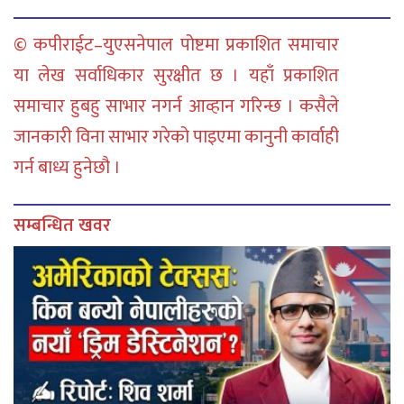
© कपीराईट–युएसनेपाल पोष्टमा प्रकाशित समाचार
या लेख सर्वाधिकार सुरक्षीत छ । यहाँ प्रकाशित
समाचार हुबहु साभार नगर्न आव्हान गरिन्छ । कसैले
जानकारी विना साभार गरेको पाइएमा कानुनी कार्वाही
गर्न बाध्य हुनेछौ ।
सम्बन्धित खवर