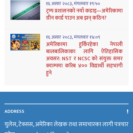
१६ असार २०८३, मंगलवार १९:५०
ट्रम्प प्रशासनको नयाँ कडाइ—अमेरिकामा
ग्रीन कार्ड पाउन अब झन् कठिन?
१६ असार २०८३, मंगलवार १४:०९
अमेरिकामा हुर्किरहेका नेपाली
बालबालिकाका लागि ऐतिहासिक
अवसर: NST र NCSC को संयुक्त समर
क्याम्पमा करिब ४०० विद्यार्थी सहभागी
हुने
ADDRESS
युलेस, टेक्सस, अमेरिका लेखक तथा समाचारका लागी पत्रचार