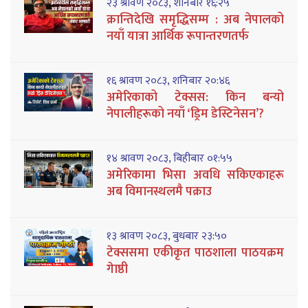
२३ श्रावण २०८३, शनिबार १६:२५
क्रान्तिदेखि समृद्धिसम्म : अब नेपालको
नयाँ यात्रा आर्थिक रूपान्तरणतर्फ
१६ श्रावण २०८३, शनिबार २०:४६
अमेरिकाको टेक्सस: किन बन्यो
नेपालीहरूको नयाँ ‘ड्रिम डेस्टिनेसन’?
१४ श्रावण २०८३, बिहीबार ०१:५५
अमेरिकामा भिसा अवधि सकिएकाहरू
अब विमानस्थलमै पक्राउ
१३ श्रावण २०८३, बुधबार २३:५०
टेक्ससमा एकीकृत पाठशाला पाठयक्रम
गेाष्ठी