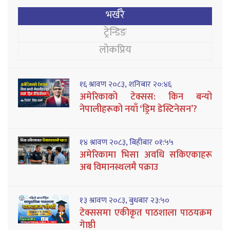
भर्खरै
ट्रेन्डिङ
लोकप्रिय
१६ श्रावण २०८३, शनिबार २०:४६
अमेरिकाको टेक्सस: किन बन्यो
नेपालीहरूको नयाँ ‘ड्रिम डेस्टिनेसन’?
१४ श्रावण २०८३, बिहीबार ०१:५५
अमेरिकामा भिसा अवधि सकिएकाहरू
अब विमानस्थलमै पक्राउ
१३ श्रावण २०८३, बुधबार २३:५०
टेक्ससमा एकीकृत पाठशाला पाठयक्रम
गेाष्ठी