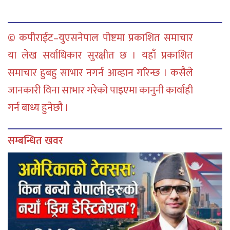
© कपीराईट–युएसनेपाल पोष्टमा प्रकाशित समाचार
या लेख सर्वाधिकार सुरक्षीत छ । यहाँ प्रकाशित
समाचार हुबहु साभार नगर्न आव्हान गरिन्छ । कसैले
जानकारी विना साभार गरेको पाइएमा कानुनी कार्वाही
गर्न बाध्य हुनेछौ ।
सम्बन्धित खवर