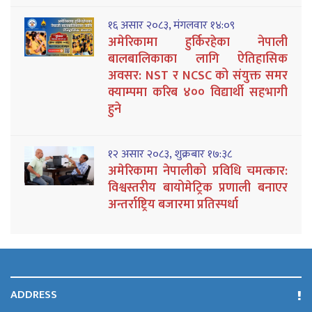
१६ असार २०८३, मंगलवार १४:०९
अमेरिकामा हुर्किरहेका नेपाली
बालबालिकाका लागि ऐतिहासिक
अवसर: NST र NCSC को संयुक्त समर
क्याम्पमा करिब ४०० विद्यार्थी सहभागी
हुने
१२ असार २०८३, शुक्रबार १७:३८
अमेरिकामा नेपालीको प्रविधि चमत्कार:
विश्वस्तरीय बायोमेट्रिक प्रणाली बनाएर
अन्तर्राष्ट्रिय बजारमा प्रतिस्पर्धा
ADDRESS