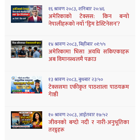
१६ श्रावण २०८३, शनिबार २०:४६
अमेरिकाको टेक्सस: किन बन्यो
नेपालीहरूको नयाँ ‘ड्रिम डेस्टिनेसन’?
१४ श्रावण २०८३, बिहीबार ०१:५५
अमेरिकामा भिसा अवधि सकिएकाहरू
अब विमानस्थलमै पक्राउ
१३ श्रावण २०८३, बुधबार २३:५०
टेक्ससमा एकीकृत पाठशाला पाठयक्रम
गेाष्ठी
१० श्रावण २०८३, आईतवार १७:५२
जीवनको बग्दो नदी र नारी-अनुभूतिका
तरङ्गहरू