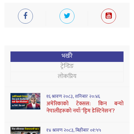
भर्खरै
ट्रेन्डिङ
लोकप्रिय
१६ श्रावण २०८३, शनिबार २०:४६
अमेरिकाको टेक्सस: किन बन्यो
नेपालीहरूको नयाँ ‘ड्रिम डेस्टिनेसन’?
१४ श्रावण २०८३, बिहीबार ०१:५५