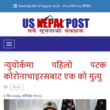
Saturday 8th of August 2026 -
२०८३ साउन २३, शनिबार
Toggle
Navigation
न्युयोर्कमा पहिलो पटक
कोरोनाभाइरसबाट एक को मुत्यु
समाचार
१ चैत्र २०७६, शनिबार १९:०२