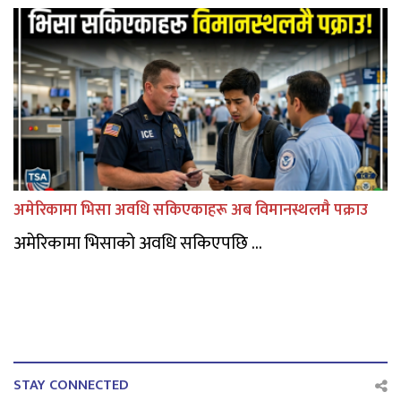
अमेरिकामा भिसा अवधि सकिएकाहरू अब विमानस्थलमै पक्राउ
अमेरिकामा भिसाको अवधि सकिएपछि ...
STAY CONNECTED