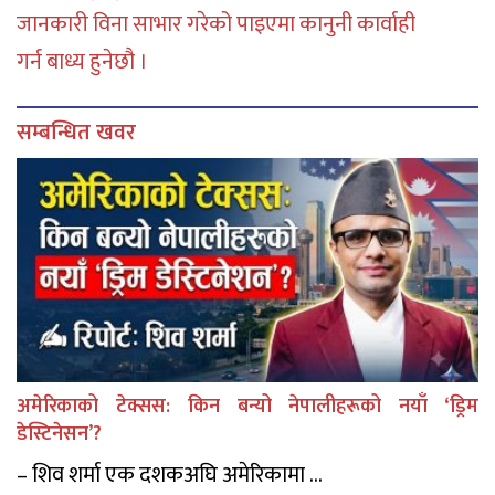
जानकारी विना साभार गरेको पाइएमा कानुनी कार्वाही
गर्न बाध्य हुनेछौ ।
सम्बन्धित खवर
अमेरिकाको टेक्सस: किन बन्यो नेपालीहरूको नयाँ ‘ड्रिम
डेस्टिनेसन’?
– शिव शर्मा एक दशकअघि अमेरिकामा ...