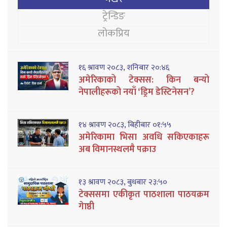
ट्रेन्डिङ
लोकप्रिय
१६ श्रावण २०८३, शनिबार २०:४६
अमेरिकाको टेक्सस: किन बन्यो
नेपालीहरूको नयाँ ‘ड्रिम डेस्टिनेसन’?
१४ श्रावण २०८३, बिहीबार ०१:५५
अमेरिकामा भिसा अवधि सकिएकाहरू
अब विमानस्थलमै पक्राउ
१३ श्रावण २०८३, बुधबार २३:५०
टेक्ससमा एकीकृत पाठशाला पाठयक्रम
गेाष्ठी