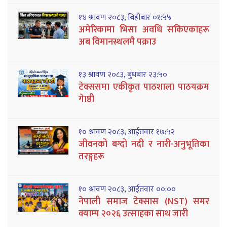
१४ श्रावण २०८३, बिहीबार ०१:५५
अमेरिकामा भिसा अवधि सकिएकाहरू
अब विमानस्थलमै पक्राउ
१३ श्रावण २०८३, बुधबार २३:५०
टेक्ससमा एकीकृत पाठशाला पाठयक्रम
गेाष्ठी
१० श्रावण २०८३, आईतवार १७:५२
जीवनको बग्दो नदी र नारी-अनुभूतिका
तरङ्गहरू
१० श्रावण २०८३, आईतवार ००:००
नेपाली समाज टेक्सास (NST) समर
क्याम्प २०२६ उत्साहका साथ जारी