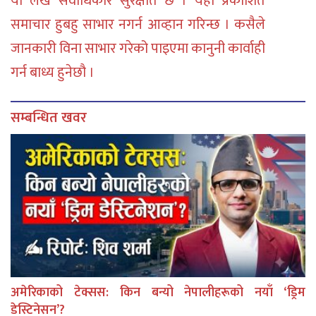
या लेख सर्वाधिकार सुरक्षीत छ । यहाँ प्रकाशित
समाचार हुबहु साभार नगर्न आव्हान गरिन्छ । कसैले
जानकारी विना साभार गरेको पाइएमा कानुनी कार्वाही
गर्न बाध्य हुनेछौ ।
सम्बन्धित खवर
अमेरिकाको टेक्सस: किन बन्यो नेपालीहरूको नयाँ ‘ड्रिम
डेस्टिनेसन’?