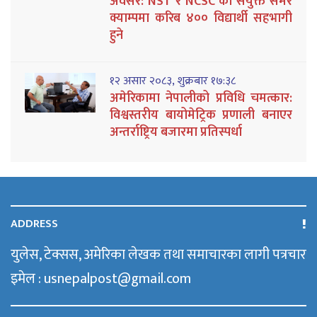
अवसर: NST र NCSC को संयुक्त समर
क्याम्पमा करिब ४०० विद्यार्थी सहभागी
हुने
१२ असार २०८३, शुक्रबार १७:३८
अमेरिकामा नेपालीको प्रविधि चमत्कार:
विश्वस्तरीय बायोमेट्रिक प्रणाली बनाएर
अन्तर्राष्ट्रिय बजारमा प्रतिस्पर्धा
ADDRESS
युलेस, टेक्सस, अमेरिका लेखक तथा समाचारका लागी पत्रचार
इमेल : usnepalpost@gmail.com