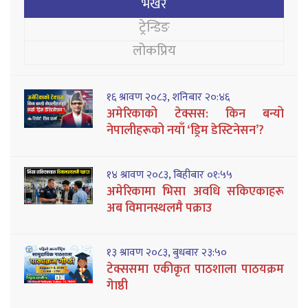
भर्खरै
ट्रेन्डिङ
लोकप्रिय
१६ श्रावण २०८३, शनिबार २०:४६
अमेरिकाको टेक्सस: किन बन्यो
नेपालीहरूको नयाँ ‘ड्रिम डेस्टिनेसन’?
१४ श्रावण २०८३, बिहीबार ०१:५५
अमेरिकामा भिसा अवधि सकिएकाहरू
अब विमानस्थलमै पक्राउ
१३ श्रावण २०८३, बुधबार २३:५०
टेक्ससमा एकीकृत पाठशाला पाठयक्रम
गेाष्ठी