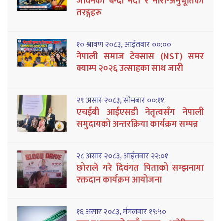
जीवनको बग्दो नदी र नारी-अनुभूतिका
तरङ्गहरू
१० श्रावण २०८३, आईतवार ००:००
नेपाली समाज टेक्सास (NST) समर
क्याम्प २०२६ उत्साहका साथ जारी
२९ असार २०८३, सोमबार ००:११
एचईबी आईएसडी नेतृत्वसँग नेपाली
समुदायको अन्तरक्रिया कार्यक्रम सम्पन्न
२८ असार २०८३, आईतवार २२:०१
छोराले गरे दिवंगत पिताको सम्झनामा
रक्तदान कार्यक्रम आयोजना
१६ असार २०८३, मंगलवार १९:५०