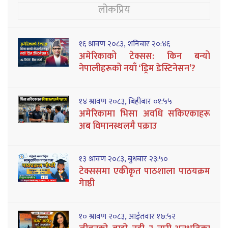
लोकप्रिय
१६ श्रावण २०८३, शनिबार २०:४६
अमेरिकाको टेक्सस: किन बन्यो
नेपालीहरूको नयाँ ‘ड्रिम डेस्टिनेसन’?
१४ श्रावण २०८३, बिहीबार ०१:५५
अमेरिकामा भिसा अवधि सकिएकाहरू
अब विमानस्थलमै पक्राउ
१३ श्रावण २०८३, बुधबार २३:५०
टेक्ससमा एकीकृत पाठशाला पाठयक्रम
गेाष्ठी
१० श्रावण २०८३, आईतवार १७:५२