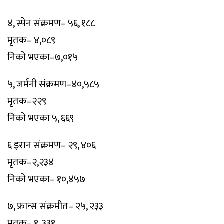
४, स्पेन संक्रमण– ५६, १८८
मृतक– ४,०८९
निको भएका–७,०१५
५, जर्मनी संक्रमण–४०,५८५
मृतक–२२९
निको भएका ५, ६६९
६ इरान संक्रमण– २९, ४०६
मृतक–२,२३४
निको भएका– १०,४५७
७, फ्रान्स संक्रमीत– २५, २३३
मृतक– १, ३३१