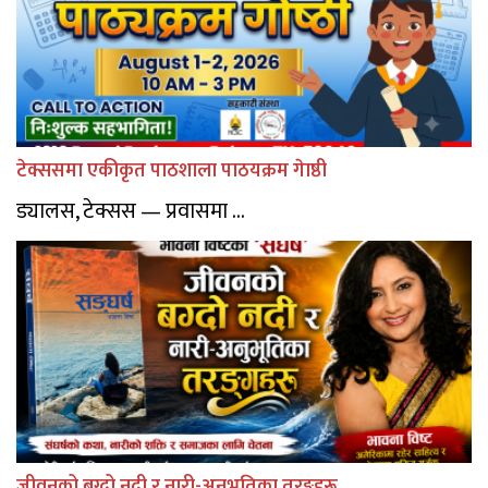
टेक्ससमा एकीकृत पाठशाला पाठयक्रम गेाष्ठी
ड्यालस, टेक्सस — प्रवासमा ...
जीवनको बग्दो नदी र नारी-अनुभूतिका तरङ्गहरू