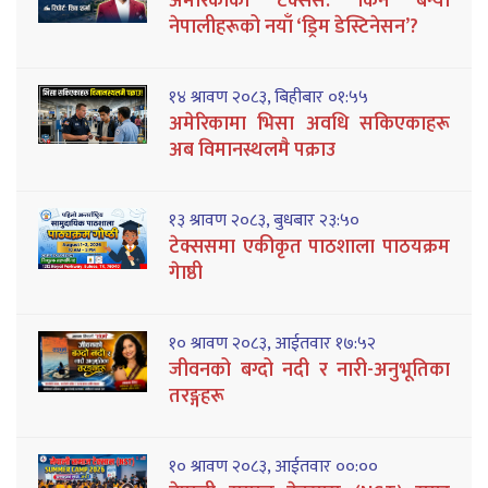
अमेरिकाको टेक्सस: किन बन्यो
नेपालीहरूको नयाँ ‘ड्रिम डेस्टिनेसन’?
१४ श्रावण २०८३, बिहीबार ०१:५५
अमेरिकामा भिसा अवधि सकिएकाहरू
अब विमानस्थलमै पक्राउ
१३ श्रावण २०८३, बुधबार २३:५०
टेक्ससमा एकीकृत पाठशाला पाठयक्रम
गेाष्ठी
१० श्रावण २०८३, आईतवार १७:५२
जीवनको बग्दो नदी र नारी-अनुभूतिका
तरङ्गहरू
१० श्रावण २०८३, आईतवार ००:००