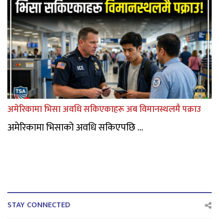
अमेरिकामा भिसा अवधि सकिएकाहरू अब विमानस्थलमै पक्राउ
अमेरिकामा भिसाको अवधि सकिएपछि ...
STAY CONNECTED