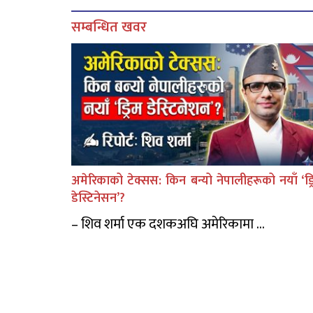
सम्बन्धित खवर
अमेरिकाको टेक्सस: किन बन्यो नेपालीहरूको नयाँ ‘ड्र
डेस्टिनेसन’?
– शिव शर्मा एक दशकअघि अमेरिकामा ...