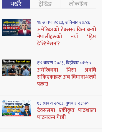
भर्खरै
ट्रेन्डिङ
लोकप्रिय
१६ श्रावण २०८३, शनिबार २०:४६
अमेरिकाको टेक्सस: किन बन्यो
नेपालीहरूको नयाँ ‘ड्रिम
डेस्टिनेसन’?
१४ श्रावण २०८३, बिहीबार ०१:५५
अमेरिकामा भिसा अवधि
सकिएकाहरू अब विमानस्थलमै
पक्राउ
१३ श्रावण २०८३, बुधबार २३:५०
टेक्ससमा एकीकृत पाठशाला
पाठयक्रम गेाष्ठी