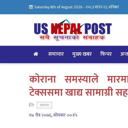
Saturday 8th of August 2026 -
२०८३ साउन २३, शनिबार
समाचार
मुख्य खबर
फिचर
अन्तर
काेराना समस्याले मारम
टेक्ससमा खाद्य सामाग्री स
समाचार
१७ चैत्र २०७६, सोमबार ००:१५