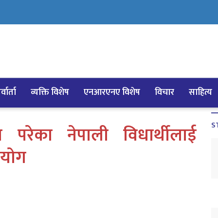
्वार्ता
व्यक्ति विशेष
एनआरएनए विशेष
विचार
साहित्य
S
ा परेका नेपाली विधार्थीलाई
हयाेग