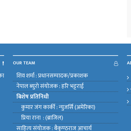
OUR TEAM
A
का
शिव शर्मा : प्रधानसम्पादक/प्रकाशक
m
नेपाल ब्युराे संयाेजक : हरि भट्टराई
बिशेष प्रतिनिधी
कुमार जंग कार्की : न्युजर्सि (अमेरिका)
प्रिया राना : (ब्राजिल)
साहित्य संयाेजक : बैकुण्ठराज आचार्य