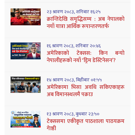
२३ श्रावण २०८३, शनिबार १६:२५
क्रान्तिदेखि समृद्धिसम्म : अब नेपालको
नयाँ यात्रा आर्थिक रूपान्तरणतर्फ
१६ श्रावण २०८३, शनिबार २०:४६
अमेरिकाको टेक्सस: किन बन्यो
नेपालीहरूको नयाँ ‘ड्रिम डेस्टिनेसन’?
१४ श्रावण २०८३, बिहीबार ०१:५५
अमेरिकामा भिसा अवधि सकिएकाहरू
अब विमानस्थलमै पक्राउ
१३ श्रावण २०८३, बुधबार २३:५०
टेक्ससमा एकीकृत पाठशाला पाठयक्रम
गेाष्ठी