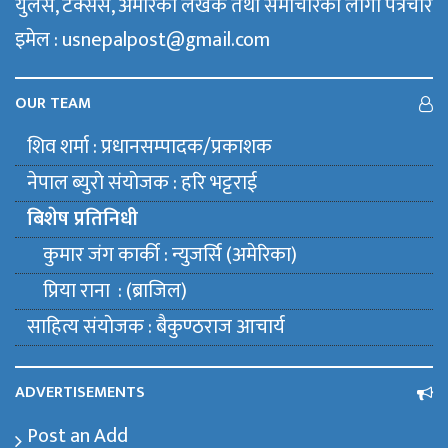
युलेस, टेक्सस, अमेरिका लेखक तथा समाचारका लागी पत्रचार
इमेल : usnepalpost@gmail.com
OUR TEAM
शिव शर्मा : प्रधानसम्पादक/प्रकाशक
नेपाल ब्युराे संयाेजक : हरि भट्टराई
बिशेष प्रतिनिधी
कुमार जंग कार्की : न्युजर्सि (अमेरिका)
प्रिया राना : (ब्राजिल)
साहित्य संयाेजक : बैकुण्ठराज आचार्य
ADVERTISEMENTS
Post an Add