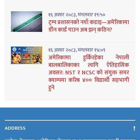
१६ असार २०८३, मंगलवार १९:५०
ट्रम्प प्रशासनको नयाँ कडाइ—अमेरिकामा
ग्रीन कार्ड पाउन अब झन् कठिन?
१६ असार २०८३, मंगलवार १४:०९
अमेरिकामा हुर्किरहेका नेपाली
बालबालिकाका लागि ऐतिहासिक
अवसर: NST र NCSC को संयुक्त समर
क्याम्पमा करिब ४०० विद्यार्थी सहभागी
हुने
ADDRESS