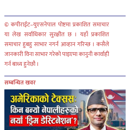
© कपीराईट–युएसनेपाल पोष्टमा प्रकाशित समाचार
या लेख सर्वाधिकार सुरक्षीत छ । यहाँ प्रकाशित
समाचार हुबहु साभार नगर्न आव्हान गरिन्छ । कसैले
जानकारी विना साभार गरेको पाइएमा कानुनी कार्वाही
गर्न बाध्य हुनेछौ ।
सम्बन्धित खवर