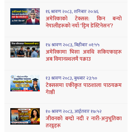
१६ श्रावण २०८३, शनिबार २०:४६
अमेरिकाको टेक्सस: किन बन्यो
नेपालीहरूको नयाँ ‘ड्रिम डेस्टिनेसन’?
१४ श्रावण २०८३, बिहीबार ०१:५५
अमेरिकामा भिसा अवधि सकिएकाहरू
अब विमानस्थलमै पक्राउ
१३ श्रावण २०८३, बुधबार २३:५०
टेक्ससमा एकीकृत पाठशाला पाठयक्रम
गेाष्ठी
१० श्रावण २०८३, आईतवार १७:५२
जीवनको बग्दो नदी र नारी-अनुभूतिका
तरङ्गहरू