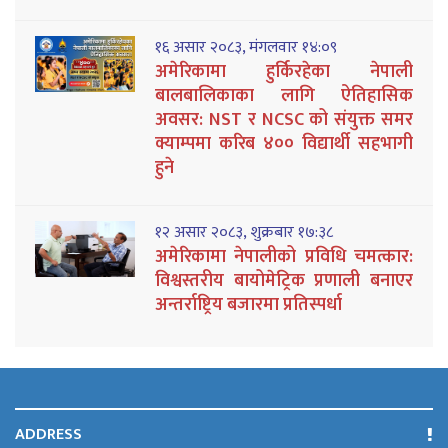
१६ असार २०८३, मंगलवार १४:०९
अमेरिकामा हुर्किरहेका नेपाली
बालबालिकाका लागि ऐतिहासिक
अवसर: NST र NCSC को संयुक्त समर
क्याम्पमा करिब ४०० विद्यार्थी सहभागी
हुने
१२ असार २०८३, शुक्रबार १७:३८
अमेरिकामा नेपालीको प्रविधि चमत्कार:
विश्वस्तरीय बायोमेट्रिक प्रणाली बनाएर
अन्तर्राष्ट्रिय बजारमा प्रतिस्पर्धा
ADDRESS