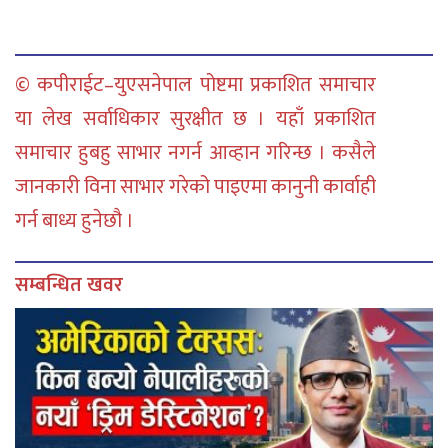
© कपीराईट–युएसनेपाल पोष्टमा प्रकाशित समाचार
या लेख सर्वाधिकार सुरक्षीत छ । यहाँ प्रकाशित
समाचार हुबहु साभार नगर्न आव्हान गरिन्छ । कसैले
जानकारी विना साभार गरेको पाइएमा कानुनी कार्वाही
गर्न बाध्य हुनेछौ ।
सम्बन्धित खवर