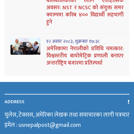
बालबालिकाका लागि ऐतिहासिक
अवसर: NST र NCSC को संयुक्त समर
क्याम्पमा करिब ४०० विद्यार्थी सहभागी
हुने
१२ असार २०८३, शुक्रबार १७:३८
अमेरिकामा नेपालीको प्रविधि चमत्कार:
विश्वस्तरीय बायोमेट्रिक प्रणाली बनाएर
अन्तर्राष्ट्रिय बजारमा प्रतिस्पर्धा
ADDRESS
युलेस, टेक्सस, अमेरिका लेखक तथा समाचारका लागी पत्रचार
इमेल : usnepalpost@gmail.com