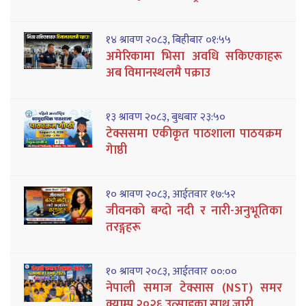
१४ श्रावण २०८३, बिहीबार ०१:५५
अमेरिकामा भिसा अवधि सकिएकाहरू
अब विमानस्थलमै पक्राउ
१३ श्रावण २०८३, बुधबार २३:५०
टेक्ससमा एकीकृत पाठशाला पाठयक्रम
गेाष्ठी
१० श्रावण २०८३, आईतवार १७:५२
जीवनको बग्दो नदी र नारी-अनुभूतिका
तरङ्गहरू
१० श्रावण २०८३, आईतवार ००:००
नेपाली समाज टेक्सास (NST) समर
क्याम्प २०२६ उत्साहका साथ जारी