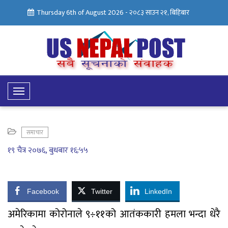
Thursday 6th of August 2026 -
२०८३ साउन २१, बिहिबार
Toggle
Navigation
समाचार
१९ चैत्र २०७६, बुधबार १६:५५
Facebook
Twitter
LinkedIn
अमेरिकामा कोरोनाले ९÷११को आतंककारी हमला भन्दा धेरै