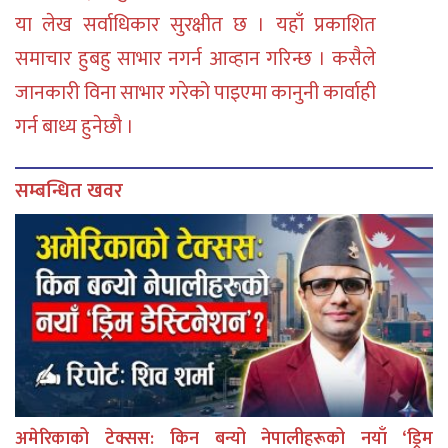
या लेख सर्वाधिकार सुरक्षीत छ । यहाँ प्रकाशित
समाचार हुबहु साभार नगर्न आव्हान गरिन्छ । कसैले
जानकारी विना साभार गरेको पाइएमा कानुनी कार्वाही
गर्न बाध्य हुनेछौ ।
सम्बन्धित खवर
अमेरिकाको टेक्सस: किन बन्यो नेपालीहरूको नयाँ ‘ड्रिम