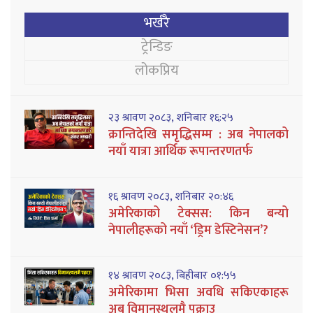
भर्खरै
ट्रेन्डिङ
लोकप्रिय
२३ श्रावण २०८३, शनिबार १६:२५
क्रान्तिदेखि समृद्धिसम्म : अब नेपालको
नयाँ यात्रा आर्थिक रूपान्तरणतर्फ
१६ श्रावण २०८३, शनिबार २०:४६
अमेरिकाको टेक्सस: किन बन्यो
नेपालीहरूको नयाँ ‘ड्रिम डेस्टिनेसन’?
१४ श्रावण २०८३, बिहीबार ०१:५५
अमेरिकामा भिसा अवधि सकिएकाहरू
अब विमानस्थलमै पक्राउ