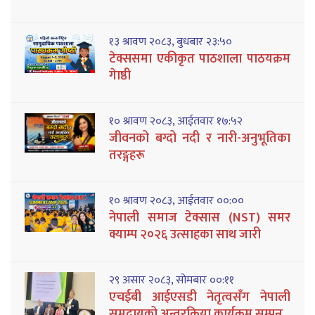
१३ श्रावण २०८३, बुधबार २३:५०
टेक्ससमा एकीकृत पाठशाला पाठयक्रम
गेाष्ठी
१० श्रावण २०८३, आईतवार १७:५२
जीवनको बग्दो नदी र नारी-अनुभूतिका
तरङ्गहरू
१० श्रावण २०८३, आईतवार ००:००
नेपाली समाज टेक्सास (NST) समर
क्याम्प २०२६ उत्साहका साथ जारी
२९ असार २०८३, सोमबार ००:११
एचईबी आईएसडी नेतृत्वसँग नेपाली
समुदायको अन्तरक्रिया कार्यक्रम सम्पन्न