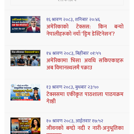
१६ श्रावण २०८३, शनिबार २०:४६
अमेरिकाको टेक्सस: किन बन्यो
नेपालीहरूको नयाँ ‘ड्रिम डेस्टिनेसन’?
१४ श्रावण २०८३, बिहीबार ०१:५५
अमेरिकामा भिसा अवधि सकिएकाहरू
अब विमानस्थलमै पक्राउ
१३ श्रावण २०८३, बुधबार २३:५०
टेक्ससमा एकीकृत पाठशाला पाठयक्रम
गेाष्ठी
१० श्रावण २०८३, आईतवार १७:५२
जीवनको बग्दो नदी र नारी-अनुभूतिका