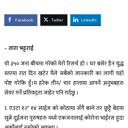
Facebook
Twitter
LinkedIn
–
तारा भट्टराई
याे ३५० जना बीचमा गरेकाे मेराे रिसर्च हाे । घर बसेर हैन युद्ध
स्तरमा रात दिन खटेर मैले सबैकाे जानकारी का लागी यहॉ
पाेष्ट गरेकि हुँ।म हरेक तीन/ चार हप्तामा आफ्नै अनुभबहरु
सेयर गर्ने प्रतिवद्ता जाहेर पनि गर्दछु ।
1. एउटा १२* १४ साईज़ काे काेठामा सँगै बस्ने तर छुट्टै बेडमा
सुत्ने दुईजना पुरुषहरु मध्ये एकजनालाई काेराेना भाईरस हुदा
अर्काेलाई नसरेकाे अवस्था ।