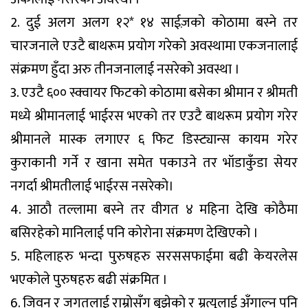
2. दुई अलग अलग १२* १४ साईज़काे काेठामा बस्ने तर
चारजनाले एउटै बाथरूम प्रयाेग गरेकाे अवस्थामा एकजनालाई
संक्रमण हुँदा अरु तीनजनालाई नसरेकाे अवस्था ।
3. एउटै ६०० स्क्वायर फिटकाे काेठामा बसेका श्रीमान र श्रीमती
मध्ये श्रीमानलाई भाईरस भएकाे तर एउटै बाथरूम प्रयाेग गरेर
श्रीमानले मास्क लगाएर ६ फिट डिस्ट्यान्स कायम गरेर
कुराकानी गर्ने र खाना समेत पकाउने तर भॉडाकुँडा सेयर
नगर्दा श्रीमतीलाई भाईरस नसरेकाे।
4. आठाै तल्लामा बस्ने तर वीगत ४ महिना देखि काेठैमा
बसिरहेकाे मानिलाई पनि काेराेना संक्रमण देखिएकाे ।
5. महिलाहरु भन्दा पुरुषहरु सरससफाईमा बढी केयरलेस
भएकाेले पुरुषहरु बढी संक्रमित ।
6. जिवन र जगतलाई राम्राेसँग बुझेकाे र म्रत्युलाई अँगाल्न पनि