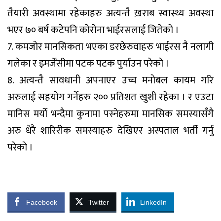
तैयारी अवस्थामा रहेकाहरु अत्यन्तै ख़राब स्वास्थ्य अवस्था
भएर ७० बर्ष कटेपनि काेराेना भाईरसलाई जितेकाे ।
7. कमजाेर मानसिकता भएका डरछेरुवाहरु भाईरस नै नलागी
गलेका र इमर्जेंसीमा पटक पटक पुर्याउन परेकाे ।
8. अत्यन्तै सावधानी अपनाएर उच्च मनाेबल कायम गरि
अरुलाई सहयाेग गर्नेहरु २०० प्रतिशत खुशी रहेका । र एउटा
मानिस मर्याे भन्दैमा कुनामा पस्नेहरुमा मानसिक समस्यासँगै
अरु धेरै शारिरीक समस्याहरु देखिएर अस्पताल भर्ती गर्नु
परेकाे ।
Facebook
Twitter
LinkedIn