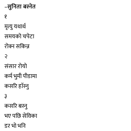
–
सुनिता बस्नेत
१
मृत्यु यथार्थ
समयको चपेटा
रोक्न सकिन्न
२
संसार रोयो
कर्म भुमी पीडामा
कसरि हाॅस्नु
३
कसरि बस्नु
भए पछि सेविका
डर भो भनि