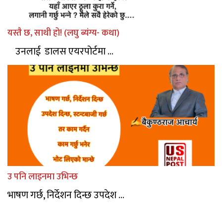
यस्तै छ, साथी हो! (लघु ब्यंग्य- कथा)
उनलाई डालस एयरपोर्टमा ...
उ पनि लाइनमा उभिन्छ
भाषण गर्छ, निर्देशन दिन्छ उपदेश ...