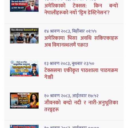
अमेरिकाको टेक्सस: किन बन्यो
नेपालीहरूको नयाँ ‘ड्रिम डेस्टिनेसन’?
१४ श्रावण २०८३, बिहीबार ०१:५५
अमेरिकामा भिसा अवधि सकिएकाहरू
अब विमानस्थलमै पक्राउ
१३ श्रावण २०८३, बुधबार २३:५०
टेक्ससमा एकीकृत पाठशाला पाठयक्रम
गेाष्ठी
१० श्रावण २०८३, आईतवार १७:५२
जीवनको बग्दो नदी र नारी-अनुभूतिका
तरङ्गहरू