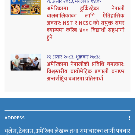
१६ असार २०८३, मंगलवार १४:०९
अमेरिकामा हुर्किरहेका नेपाली
बालबालिकाका लागि ऐतिहासिक
अवसर: NST र NCSC को संयुक्त समर
क्याम्पमा करिब ४०० विद्यार्थी सहभागी
हुने
१२ असार २०८३, शुक्रबार १७:३८
अमेरिकामा नेपालीको प्रविधि चमत्कार:
विश्वस्तरीय बायोमेट्रिक प्रणाली बनाएर
अन्तर्राष्ट्रिय बजारमा प्रतिस्पर्धा
ADDRESS
युलेस, टेक्सस, अमेरिका लेखक तथा समाचारका लागी पत्रचार