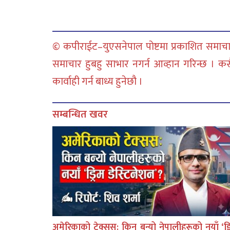
© कपीराईट–युएसनेपाल पोष्टमा प्रकाशित समाचार
समाचार हुबहु साभार नगर्न आव्हान गरिन्छ । क
कार्वाही गर्न बाध्य हुनेछौ ।
सम्बन्धित खवर
अमेरिकाको टेक्सस: किन बन्यो नेपालीहरूको नयाँ ‘ड्र