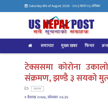
Saturday 8th of August 2026 -
२०८३ साउन २३, शनिबार
समाचार
मुख्य खबर
फिचर
अन्तर
टेक्ससमा कोरोना उकालो 
संक्रमण, झण्डै ३ सयको मुत्
समाचार
१ बैशाख २०७७, सोमबार ०४:३४