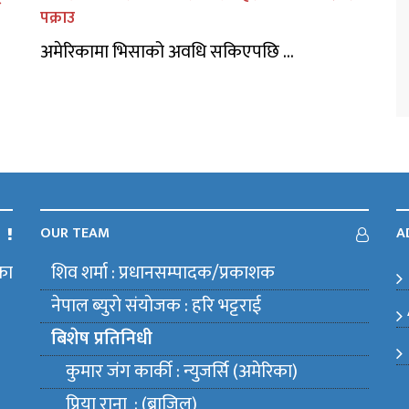
पक्राउ
अमेरिकामा भिसाको अवधि सकिएपछि ...
OUR TEAM
A
का
शिव शर्मा : प्रधानसम्पादक/प्रकाशक
m
नेपाल ब्युराे संयाेजक : हरि भट्टराई
बिशेष प्रतिनिधी
कुमार जंग कार्की : न्युजर्सि (अमेरिका)
प्रिया राना : (ब्राजिल)