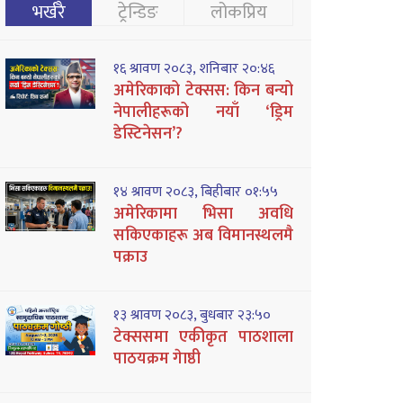
भर्खरै
ट्रेन्डिङ
लोकप्रिय
१६ श्रावण २०८३, शनिबार २०:४६
अमेरिकाको टेक्सस: किन बन्यो
नेपालीहरूको नयाँ ‘ड्रिम
डेस्टिनेसन’?
१४ श्रावण २०८३, बिहीबार ०१:५५
अमेरिकामा भिसा अवधि
सकिएकाहरू अब विमानस्थलमै
पक्राउ
१३ श्रावण २०८३, बुधबार २३:५०
टेक्ससमा एकीकृत पाठशाला
पाठयक्रम गेाष्ठी