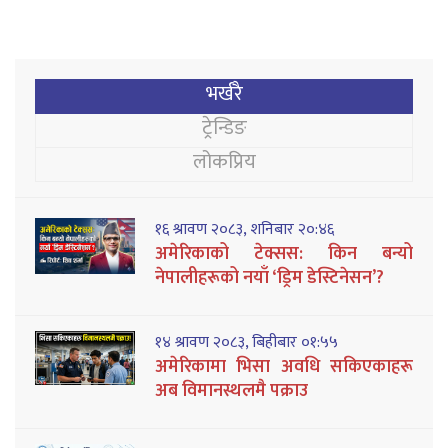
भर्खरै
ट्रेन्डिङ
लोकप्रिय
१६ श्रावण २०८३, शनिबार २०:४६
अमेरिकाको टेक्सस: किन बन्यो
नेपालीहरूको नयाँ ‘ड्रिम डेस्टिनेसन’?
१४ श्रावण २०८३, बिहीबार ०१:५५
अमेरिकामा भिसा अवधि सकिएकाहरू
अब विमानस्थलमै पक्राउ