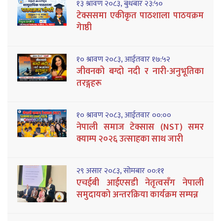
१३ श्रावण २०८३, बुधबार २३:५०
टेक्ससमा एकीकृत पाठशाला पाठयक्रम
गेाष्ठी
१० श्रावण २०८३, आईतवार १७:५२
जीवनको बग्दो नदी र नारी-अनुभूतिका
तरङ्गहरू
१० श्रावण २०८३, आईतवार ००:००
नेपाली समाज टेक्सास (NST) समर
क्याम्प २०२६ उत्साहका साथ जारी
२९ असार २०८३, सोमबार ००:११
एचईबी आईएसडी नेतृत्वसँग नेपाली
समुदायको अन्तरक्रिया कार्यक्रम सम्पन्न