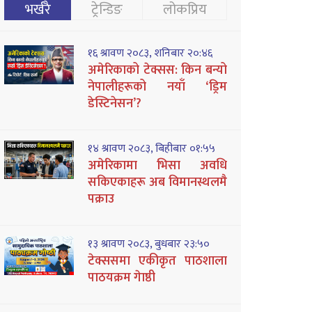
भर्खरै
ट्रेन्डिङ
लोकप्रिय
१६ श्रावण २०८३, शनिबार २०:४६
अमेरिकाको टेक्सस: किन बन्यो
नेपालीहरूको नयाँ ‘ड्रिम
डेस्टिनेसन’?
१४ श्रावण २०८३, बिहीबार ०१:५५
अमेरिकामा भिसा अवधि
सकिएकाहरू अब विमानस्थलमै
पक्राउ
१३ श्रावण २०८३, बुधबार २३:५०
टेक्ससमा एकीकृत पाठशाला
पाठयक्रम गेाष्ठी