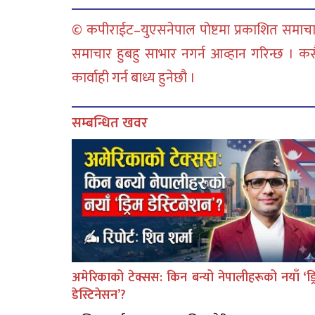
© कपीराईट–युएसनेपाल पोष्टमा प्रकाशित समाचार
समाचार हुबहु साभार नगर्न आव्हान गरिन्छ । क
कार्वाही गर्न बाध्य हुनेछौ ।
सम्बन्धित खवर
अमेरिकाको टेक्सस: किन बन्यो नेपालीहरूको नयाँ ‘ड्र
डेस्टिनेसन’?