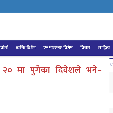
्वार्ता
व्यक्ति विशेष
एनआरएनए विशेष
विचार
साहित्य
S
० मा पुगेका दिवेशले भने–