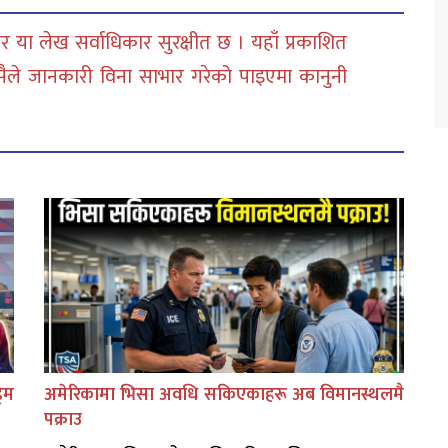
 या लेख सर्वाधिकार सुरक्षीत छ । यहाँ प्रकाशित
सैले जानकारी विना साभार गरेको पाइएमा कानुनी
िम
अमेरिकामा भिसा अवधि सकिएकाहरू अब विमानस्थलमै
पक्राउ