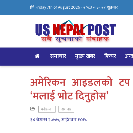
Friday 7th of August 2026 -
२०८३ साउन २२, शुक्रबार
समाचार
मुख्य खबर
फिचर
अन्तर
अमेरिकन आइडलको टप २
‘मलाई भोट दिनुहोस’
मनोरन्जन
समाचार
१४ बैशाख २०७७, आईतवार १८:१०