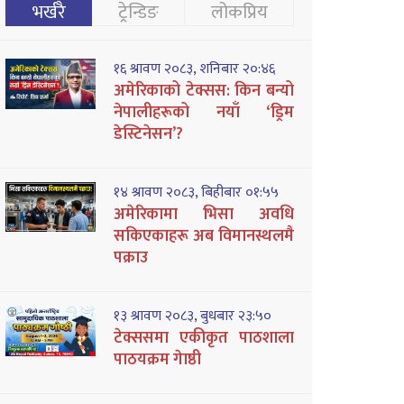
भर्खरै
ट्रेन्डिङ
लोकप्रिय
१६ श्रावण २०८३, शनिबार २०:४६
अमेरिकाको टेक्सस: किन बन्यो
नेपालीहरूको नयाँ ‘ड्रिम
डेस्टिनेसन’?
१४ श्रावण २०८३, बिहीबार ०१:५५
अमेरिकामा भिसा अवधि
सकिएकाहरू अब विमानस्थलमै
पक्राउ
१३ श्रावण २०८३, बुधबार २३:५०
टेक्ससमा एकीकृत पाठशाला
पाठयक्रम गेाष्ठी