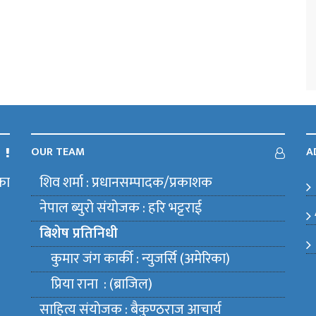
OUR TEAM
A
का
शिव शर्मा : प्रधानसम्पादक/प्रकाशक
m
नेपाल ब्युराे संयाेजक : हरि भट्टराई
बिशेष प्रतिनिधी
कुमार जंग कार्की : न्युजर्सि (अमेरिका)
प्रिया राना : (ब्राजिल)
साहित्य संयाेजक : बैकुण्ठराज आचार्य