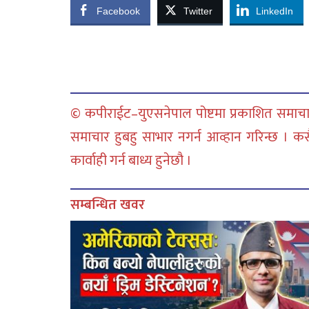
Facebook
Twitter
LinkedIn
© कपीराईट–युएसनेपाल पोष्टमा प्रकाशित समाचार
समाचार हुबहु साभार नगर्न आव्हान गरिन्छ । क
कार्वाही गर्न बाध्य हुनेछौ ।
सम्बन्धित खवर