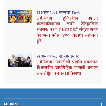
१६ असार २०८३, मंगलवार १४:०९
अमेरिकामा हुर्किरहेका नेपाली
बालबालिकाका लागि ऐतिहासिक
अवसर: NST र NCSC को संयुक्त समर
क्याम्पमा करिब ४०० विद्यार्थी सहभागी
हुने
१२ असार २०८३, शुक्रबार १७:३८
अमेरिकामा नेपालीको प्रविधि चमत्कार:
विश्वस्तरीय बायोमेट्रिक प्रणाली बनाएर
अन्तर्राष्ट्रिय बजारमा प्रतिस्पर्धा
ADDRESS