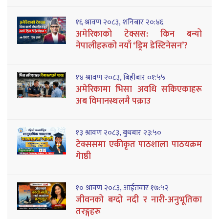
१६ श्रावण २०८३, शनिबार २०:४६
अमेरिकाको टेक्सस: किन बन्यो
नेपालीहरूको नयाँ ‘ड्रिम डेस्टिनेसन’?
१४ श्रावण २०८३, बिहीबार ०१:५५
अमेरिकामा भिसा अवधि सकिएकाहरू
अब विमानस्थलमै पक्राउ
१३ श्रावण २०८३, बुधबार २३:५०
टेक्ससमा एकीकृत पाठशाला पाठयक्रम
गेाष्ठी
१० श्रावण २०८३, आईतवार १७:५२
जीवनको बग्दो नदी र नारी-अनुभूतिका
तरङ्गहरू