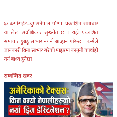
© कपीराईट–युएसनेपाल पोष्टमा प्रकाशित समाचार
या लेख सर्वाधिकार सुरक्षीत छ । यहाँ प्रकाशित
समाचार हुबहु साभार नगर्न आव्हान गरिन्छ । कसैले
जानकारी विना साभार गरेको पाइएमा कानुनी कार्वाही
गर्न बाध्य हुनेछौ ।
सम्बन्धित खवर