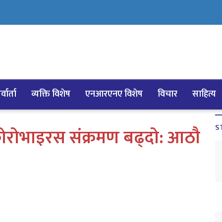
्वार्ता
व्यक्ति विशेष
एनआरएनए विशेष
विचार
साहित्य
S
कोरोभाइरस संक्रमण बढ्दो: आठौ