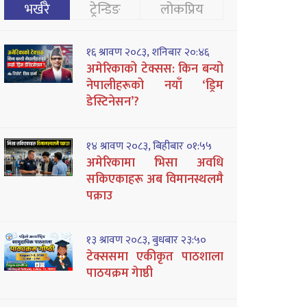
भर्खरै
ट्रेन्डिङ
लोकप्रिय
१६ श्रावण २०८३, शनिबार २०:४६
अमेरिकाको टेक्सस: किन बन्यो
नेपालीहरूको नयाँ ‘ड्रिम
डेस्टिनेसन’?
१४ श्रावण २०८३, बिहीबार ०१:५५
अमेरिकामा भिसा अवधि
सकिएकाहरू अब विमानस्थलमै
पक्राउ
१३ श्रावण २०८३, बुधबार २३:५०
टेक्ससमा एकीकृत पाठशाला
पाठयक्रम गेाष्ठी