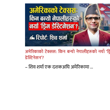
अमेरिकाको टेक्सस: किन बन्यो नेपालीहरूको नयाँ ‘ड्र
डेस्टिनेसन’?
– शिव शर्मा एक दशकअघि अमेरिकामा ...