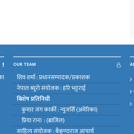
OUR TEAM
A
का
शिव शर्मा : प्रधानसम्पादक/प्रकाशक
m
नेपाल ब्युराे संयाेजक : हरि भट्टराई
बिशेष प्रतिनिधी
कुमार जंग कार्की : न्युजर्सि (अमेरिका)
प्रिया राना : (ब्राजिल)
साहित्य संयाेजक : बैकुण्ठराज आचार्य