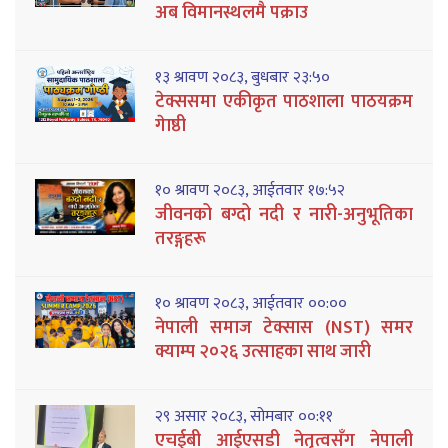
अब विमानस्थलमै पक्राउ
१३ श्रावण २०८३, बुधबार २३:५०
टेक्ससमा एकीकृत पाठशाला पाठयक्रम
गेाष्ठी
१० श्रावण २०८३, आईतवार १७:५२
जीवनको बग्दो नदी र नारी-अनुभूतिका
तरङ्गहरू
१० श्रावण २०८३, आईतवार ००:००
नेपाली समाज टेक्सास (NST) समर
क्याम्प २०२६ उत्साहका साथ जारी
२९ असार २०८३, सोमबार ००:११
एचईबी आईएसडी नेतृत्वसँग नेपाली