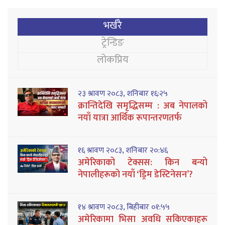
भर्खरै
ट्रेन्डिङ
लोकप्रिय
२३ श्रावण २०८३, शनिबार १६:२५
क्रान्तिदेखि समृद्धिसम्म : अब नेपालको
नयाँ यात्रा आर्थिक रूपान्तरणतर्फ
१६ श्रावण २०८३, शनिबार २०:४६
अमेरिकाको टेक्सस: किन बन्यो
नेपालीहरूको नयाँ ‘ड्रिम डेस्टिनेसन’?
१४ श्रावण २०८३, बिहीबार ०१:५५
अमेरिकामा भिसा अवधि सकिएकाहरू