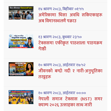
१४ श्रावण २०८३, बिहीबार ०१:५५
अमेरिकामा भिसा अवधि सकिएकाहरू
अब विमानस्थलमै पक्राउ
१३ श्रावण २०८३, बुधबार २३:५०
टेक्ससमा एकीकृत पाठशाला पाठयक्रम
गेाष्ठी
१० श्रावण २०८३, आईतवार १७:५२
जीवनको बग्दो नदी र नारी-अनुभूतिका
तरङ्गहरू
१० श्रावण २०८३, आईतवार ००:००
नेपाली समाज टेक्सास (NST) समर
क्याम्प २०२६ उत्साहका साथ जारी