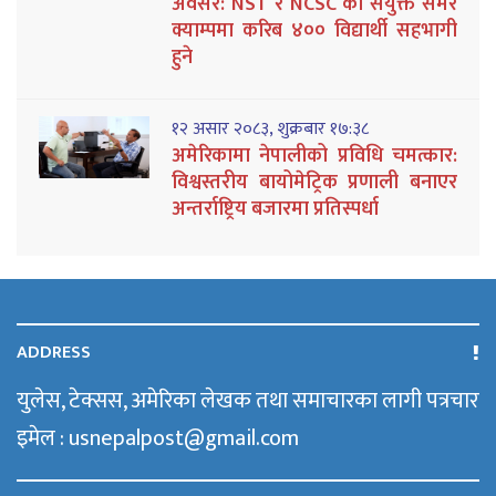
अवसर: NST र NCSC को संयुक्त समर
क्याम्पमा करिब ४०० विद्यार्थी सहभागी
हुने
१२ असार २०८३, शुक्रबार १७:३८
अमेरिकामा नेपालीको प्रविधि चमत्कार:
विश्वस्तरीय बायोमेट्रिक प्रणाली बनाएर
अन्तर्राष्ट्रिय बजारमा प्रतिस्पर्धा
ADDRESS
युलेस, टेक्सस, अमेरिका लेखक तथा समाचारका लागी पत्रचार
इमेल : usnepalpost@gmail.com