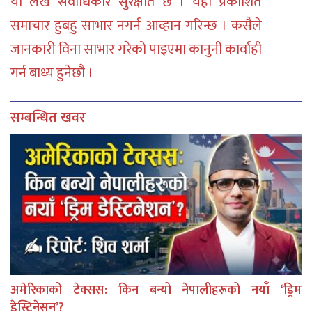
या लेख सर्वाधिकार सुरक्षीत छ । यहाँ प्रकाशित
समाचार हुबहु साभार नगर्न आव्हान गरिन्छ । कसैले
जानकारी विना साभार गरेको पाइएमा कानुनी कार्वाही
गर्न बाध्य हुनेछौ ।
सम्बन्धित खवर
अमेरिकाको टेक्सस: किन बन्यो नेपालीहरूको नयाँ ‘ड्रिम
डेस्टिनेसन’?