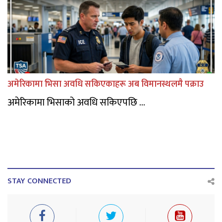
अमेरिकामा भिसा अवधि सकिएकाहरू अब विमानस्थलमै पक्राउ
अमेरिकामा भिसाको अवधि सकिएपछि ...
STAY CONNECTED