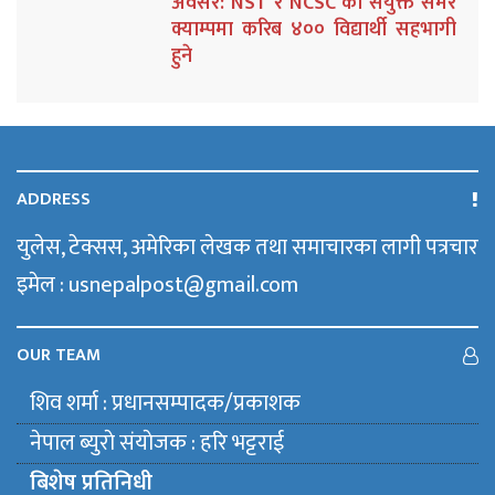
अवसर: NST र NCSC को संयुक्त समर
क्याम्पमा करिब ४०० विद्यार्थी सहभागी
हुने
ADDRESS
युलेस, टेक्सस, अमेरिका लेखक तथा समाचारका लागी पत्रचार
इमेल : usnepalpost@gmail.com
OUR TEAM
शिव शर्मा : प्रधानसम्पादक/प्रकाशक
नेपाल ब्युराे संयाेजक : हरि भट्टराई
बिशेष प्रतिनिधी