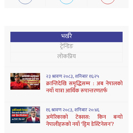
भर्खरै
ट्रेन्डिङ
लोकप्रिय
२३ श्रावण २०८३, शनिबार १६:२५
क्रान्तिदेखि समृद्धिसम्म : अब नेपालको
नयाँ यात्रा आर्थिक रूपान्तरणतर्फ
१६ श्रावण २०८३, शनिबार २०:४६
अमेरिकाको टेक्सस: किन बन्यो
नेपालीहरूको नयाँ ‘ड्रिम डेस्टिनेसन’?