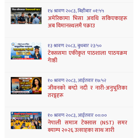
१४ श्रावण २०८३, बिहीबार ०१:५५
अमेरिकामा भिसा अवधि सकिएकाहरू
अब विमानस्थलमै पक्राउ
१३ श्रावण २०८३, बुधबार २३:५०
टेक्ससमा एकीकृत पाठशाला पाठयक्रम
गेाष्ठी
१० श्रावण २०८३, आईतवार १७:५२
जीवनको बग्दो नदी र नारी-अनुभूतिका
तरङ्गहरू
१० श्रावण २०८३, आईतवार ००:००
नेपाली समाज टेक्सास (NST) समर
क्याम्प २०२६ उत्साहका साथ जारी