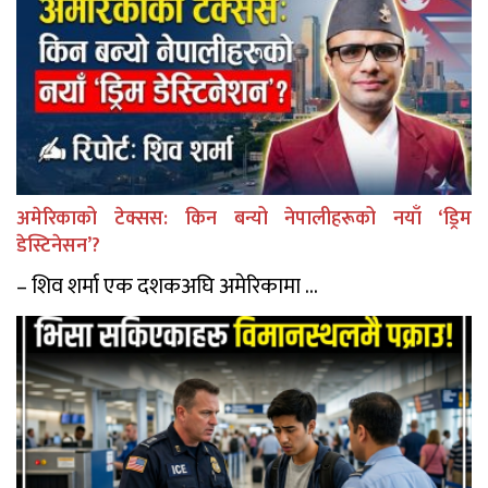
अमेरिकाको टेक्सस: किन बन्यो नेपालीहरूको नयाँ ‘ड्रिम
डेस्टिनेसन’?
– शिव शर्मा एक दशकअघि अमेरिकामा ...