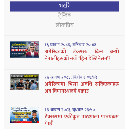
भर्खरै
ट्रेन्डिङ
लोकप्रिय
१६ श्रावण २०८३, शनिबार २०:४६
अमेरिकाको टेक्सस: किन बन्यो
नेपालीहरूको नयाँ ‘ड्रिम डेस्टिनेसन’?
१४ श्रावण २०८३, बिहीबार ०१:५५
अमेरिकामा भिसा अवधि सकिएकाहरू
अब विमानस्थलमै पक्राउ
१३ श्रावण २०८३, बुधबार २३:५०
टेक्ससमा एकीकृत पाठशाला पाठयक्रम
गेाष्ठी