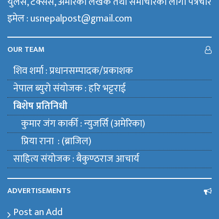
युलेस, टेक्सस, अमेरिका लेखक तथा समाचारका लागी पत्रचार
इमेल : usnepalpost@gmail.com
OUR TEAM
शिव शर्मा : प्रधानसम्पादक/प्रकाशक
नेपाल ब्युराे संयाेजक : हरि भट्टराई
बिशेष प्रतिनिधी
कुमार जंग कार्की : न्युजर्सि (अमेरिका)
प्रिया राना : (ब्राजिल)
साहित्य संयाेजक : बैकुण्ठराज आचार्य
ADVERTISEMENTS
Post an Add