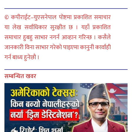
© कपीराईट–युएसनेपाल पोष्टमा प्रकाशित समाचार
या लेख सर्वाधिकार सुरक्षीत छ । यहाँ प्रकाशित
समाचार हुबहु साभार नगर्न आव्हान गरिन्छ । कसैले
जानकारी विना साभार गरेको पाइएमा कानुनी कार्वाही
गर्न बाध्य हुनेछौ ।
सम्बन्धित खवर