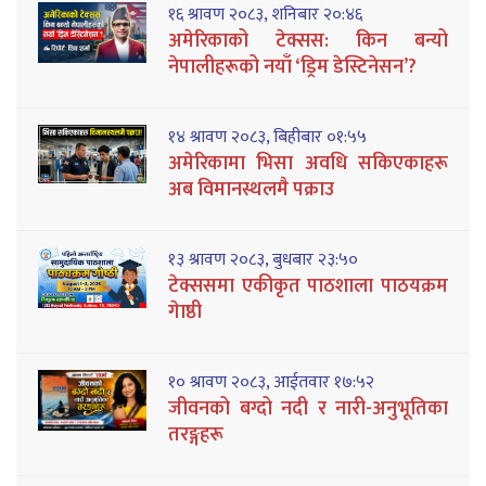
१६ श्रावण २०८३, शनिबार २०:४६
अमेरिकाको टेक्सस: किन बन्यो
नेपालीहरूको नयाँ ‘ड्रिम डेस्टिनेसन’?
१४ श्रावण २०८३, बिहीबार ०१:५५
अमेरिकामा भिसा अवधि सकिएकाहरू
अब विमानस्थलमै पक्राउ
१३ श्रावण २०८३, बुधबार २३:५०
टेक्ससमा एकीकृत पाठशाला पाठयक्रम
गेाष्ठी
१० श्रावण २०८३, आईतवार १७:५२
जीवनको बग्दो नदी र नारी-अनुभूतिका
तरङ्गहरू