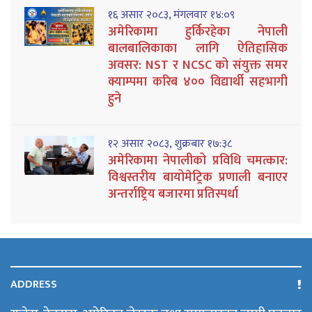
१६ असार २०८३, मंगलवार १४:०९
अमेरिकामा हुर्किरहेका नेपाली
बालबालिकाका लागि ऐतिहासिक
अवसर: NST र NCSC को संयुक्त समर
क्याम्पमा करिब ४०० विद्यार्थी सहभागी
हुने
१२ असार २०८३, शुक्रबार १७:३८
अमेरिकामा नेपालीको प्रविधि चमत्कार:
विश्वस्तरीय बायोमेट्रिक प्रणाली बनाएर
अन्तर्राष्ट्रिय बजारमा प्रतिस्पर्धा
ADDRESS