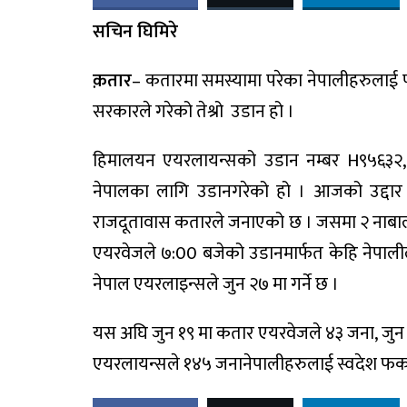
सचिन घिमिरे
क़तार
–
कतारमा
समस्यामा
परेका
नेपालीहरुलाई
सरकारले
गरेको
तेश्रो
उडान
हो
।
हिमालयन
एयरलायन्सको
उडान
नम्बर
H९५६३२
नेपालका
लागि
उडान
गरेको
हो
।
आजको
उद्दार
राजदूतावास
कतारले
जनाएको
छ ।
जसमा
२
नाब
एयरवेजले
७
:00
बजेको
उडान
मार्फत
केहि
नेपाल
नेपाल
एयरलाइन्सले
जुन
२७
मा
गर्ने
छ ।
यस
अघि
जुन
१९
मा
कतार
एयरवेजले
४३
जना
,
जुन
एयरलायन्सले
१४५
जना
नेपालीहरुलाई
स्वदेश
फर्