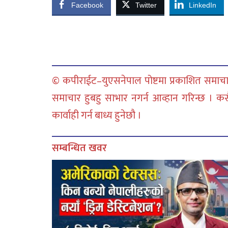
Facebook
Twitter
LinkedIn
© कपीराईट–युएसनेपाल पोष्टमा प्रकाशित समाचार
समाचार हुबहु साभार नगर्न आव्हान गरिन्छ । क
कार्वाही गर्न बाध्य हुनेछौ ।
सम्बन्धित खवर