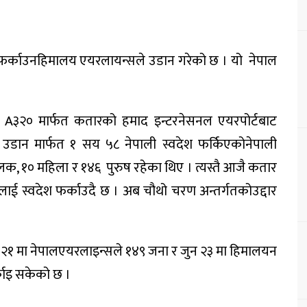
फर्काउन
हिमालय
एयरलायन्सले
उडान
गरेको
छ ।
यो
नेपाल
, A३२०
मार्फत
कतारको
हमाद
इन्टरनेसनल
एयरपोर्टबाट
उडान
मार्फत
१
सय
५८
नेपाली
स्वदेश
फर्किएको
नेपाली
ालक
, १०
महिला
र १४६
पुरुष
रहेका
थिए
।
त्यस्तै
आजै
कतार
ीलाई
स्वदेश
फर्काउदै
छ
।
अब
चौथो
चरण
अन्तर्गतको
उद्दार
२१
मा
नेपाल
एयरलाइन्सले
१४९
जना
र
जुन
२३
मा
हिमालयन
काइ
सकेको
छ ।