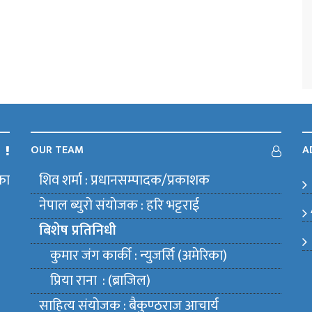
OUR TEAM
A
का
शिव शर्मा : प्रधानसम्पादक/प्रकाशक
m
नेपाल ब्युराे संयाेजक : हरि भट्टराई
बिशेष प्रतिनिधी
कुमार जंग कार्की : न्युजर्सि (अमेरिका)
प्रिया राना : (ब्राजिल)
साहित्य संयाेजक : बैकुण्ठराज आचार्य