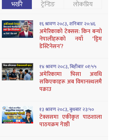
भर्खरै
ट्रेन्डिङ
लोकप्रिय
१६ श्रावण २०८३, शनिबार २०:४६
अमेरिकाको टेक्सस: किन बन्यो
नेपालीहरूको नयाँ ‘ड्रिम
डेस्टिनेसन’?
१४ श्रावण २०८३, बिहीबार ०१:५५
अमेरिकामा भिसा अवधि
सकिएकाहरू अब विमानस्थलमै
पक्राउ
१३ श्रावण २०८३, बुधबार २३:५०
टेक्ससमा एकीकृत पाठशाला
पाठयक्रम गेाष्ठी