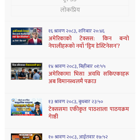
लोकप्रिय
१६ श्रावण २०८३, शनिबार २०:४६
अमेरिकाको टेक्सस: किन बन्यो
नेपालीहरूको नयाँ ‘ड्रिम डेस्टिनेसन’?
१४ श्रावण २०८३, बिहीबार ०१:५५
अमेरिकामा भिसा अवधि सकिएकाहरू
अब विमानस्थलमै पक्राउ
१३ श्रावण २०८३, बुधबार २३:५०
टेक्ससमा एकीकृत पाठशाला पाठयक्रम
गेाष्ठी
१० श्रावण २०८३, आईतवार १७:५२