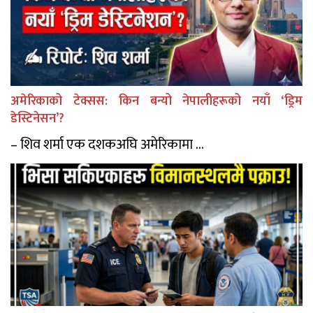
अमेरिकाको टेक्सस: किन बन्यो नेपालीहरूको नयाँ ‘ड्रिम
डेस्टिनेसन’?
– शिव शर्मा एक दशकअघि अमेरिकामा ...