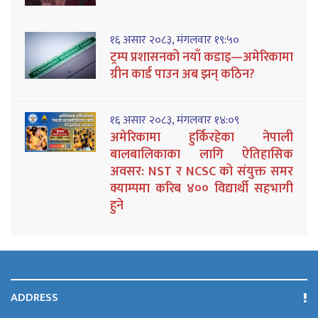
१६ असार २०८३, मंगलवार १९:५०
ट्रम्प प्रशासनको नयाँ कडाइ—अमेरिकामा
ग्रीन कार्ड पाउन अब झन् कठिन?
१६ असार २०८३, मंगलवार १४:०९
अमेरिकामा हुर्किरहेका नेपाली
बालबालिकाका लागि ऐतिहासिक
अवसर: NST र NCSC को संयुक्त समर
क्याम्पमा करिब ४०० विद्यार्थी सहभागी
हुने
ADDRESS