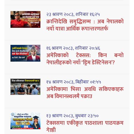
२३ श्रावण २०८३, शनिबार १६:२५
क्रान्तिदेखि समृद्धिसम्म : अब नेपालको
नयाँ यात्रा आर्थिक रूपान्तरणतर्फ
१६ श्रावण २०८३, शनिबार २०:४६
अमेरिकाको टेक्सस: किन बन्यो
नेपालीहरूको नयाँ ‘ड्रिम डेस्टिनेसन’?
१४ श्रावण २०८३, बिहीबार ०१:५५
अमेरिकामा भिसा अवधि सकिएकाहरू
अब विमानस्थलमै पक्राउ
१३ श्रावण २०८३, बुधबार २३:५०
टेक्ससमा एकीकृत पाठशाला पाठयक्रम
गेाष्ठी