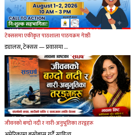
टेक्ससमा एकीकृत पाठशाला पाठयक्रम गेाष्ठी
ड्यालस, टेक्सस — प्रवासमा ...
जीवनको बग्दो नदी र नारी-अनुभूतिका तरङ्गहरू
अमेरिकामा बसोबास गर्दै साहित्य, ...