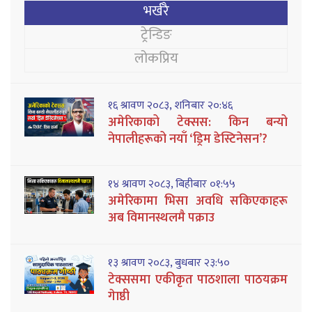
भर्खरै
ट्रेन्डिङ
लोकप्रिय
१६ श्रावण २०८३, शनिबार २०:४६
अमेरिकाको टेक्सस: किन बन्यो
नेपालीहरूको नयाँ ‘ड्रिम डेस्टिनेसन’?
१४ श्रावण २०८३, बिहीबार ०१:५५
अमेरिकामा भिसा अवधि सकिएकाहरू
अब विमानस्थलमै पक्राउ
१३ श्रावण २०८३, बुधबार २३:५०
टेक्ससमा एकीकृत पाठशाला पाठयक्रम
गेाष्ठी