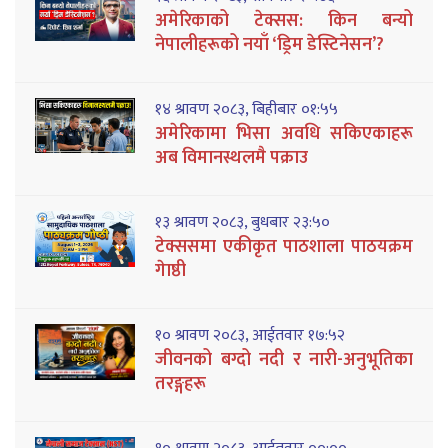
अमेरिकाको टेक्सस: किन बन्यो
नेपालीहरूको नयाँ ‘ड्रिम डेस्टिनेसन’?
१४ श्रावण २०८३, बिहीबार ०१:५५
अमेरिकामा भिसा अवधि सकिएकाहरू
अब विमानस्थलमै पक्राउ
१३ श्रावण २०८३, बुधबार २३:५०
टेक्ससमा एकीकृत पाठशाला पाठयक्रम
गेाष्ठी
१० श्रावण २०८३, आईतवार १७:५२
जीवनको बग्दो नदी र नारी-अनुभूतिका
तरङ्गहरू