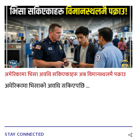
अमेरिकामा भिसा अवधि सकिएकाहरू अब विमानस्थलमै पक्राउ
अमेरिकामा भिसाको अवधि सकिएपछि ...
STAY CONNECTED