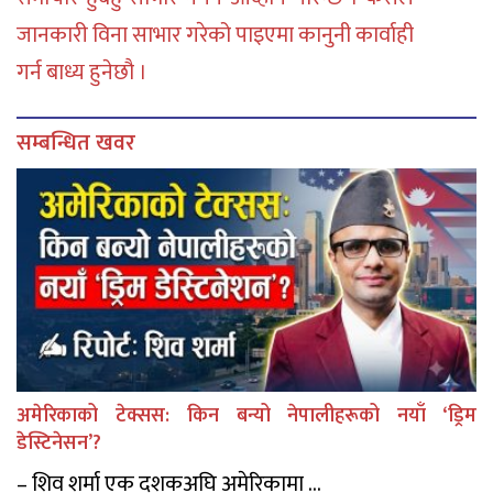
जानकारी विना साभार गरेको पाइएमा कानुनी कार्वाही
गर्न बाध्य हुनेछौ ।
सम्बन्धित खवर
अमेरिकाको टेक्सस: किन बन्यो नेपालीहरूको नयाँ ‘ड्रिम
डेस्टिनेसन’?
– शिव शर्मा एक दशकअघि अमेरिकामा ...