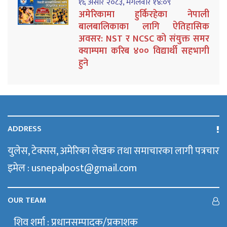
१६ असार २०८३, मंगलवार १४:०९
अमेरिकामा हुर्किरहेका नेपाली
बालबालिकाका लागि ऐतिहासिक
अवसर: NST र NCSC को संयुक्त समर
क्याम्पमा करिब ४०० विद्यार्थी सहभागी
हुने
ADDRESS
युलेस, टेक्सस, अमेरिका लेखक तथा समाचारका लागी पत्रचार
इमेल : usnepalpost@gmail.com
OUR TEAM
शिव शर्मा : प्रधानसम्पादक/प्रकाशक