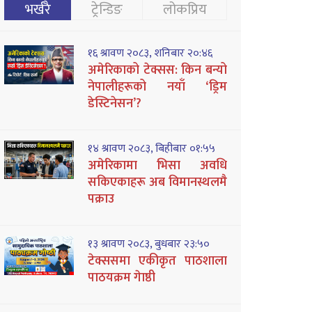
भर्खरै
ट्रेन्डिङ
लोकप्रिय
१६ श्रावण २०८३, शनिबार २०:४६
अमेरिकाको टेक्सस: किन बन्यो
नेपालीहरूको नयाँ ‘ड्रिम
डेस्टिनेसन’?
१४ श्रावण २०८३, बिहीबार ०१:५५
अमेरिकामा भिसा अवधि
सकिएकाहरू अब विमानस्थलमै
पक्राउ
१३ श्रावण २०८३, बुधबार २३:५०
टेक्ससमा एकीकृत पाठशाला
पाठयक्रम गेाष्ठी