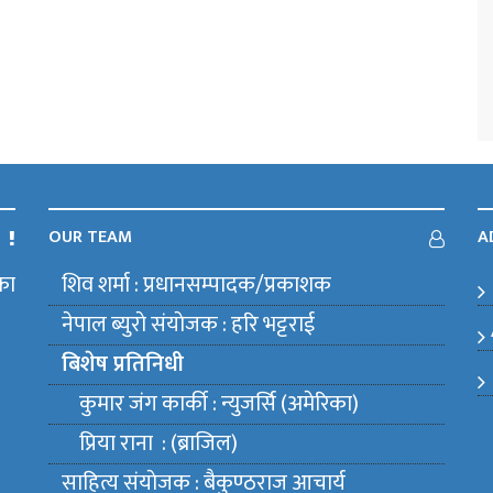
OUR TEAM
A
का
शिव शर्मा : प्रधानसम्पादक/प्रकाशक
m
नेपाल ब्युराे संयाेजक : हरि भट्टराई
बिशेष प्रतिनिधी
कुमार जंग कार्की : न्युजर्सि (अमेरिका)
प्रिया राना : (ब्राजिल)
साहित्य संयाेजक : बैकुण्ठराज आचार्य