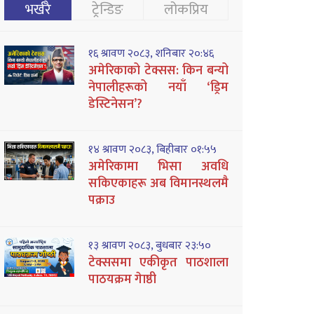
भर्खरै
ट्रेन्डिङ
लोकप्रिय
१६ श्रावण २०८३, शनिबार २०:४६
अमेरिकाको टेक्सस: किन बन्यो
नेपालीहरूको नयाँ ‘ड्रिम
डेस्टिनेसन’?
१४ श्रावण २०८३, बिहीबार ०१:५५
अमेरिकामा भिसा अवधि
सकिएकाहरू अब विमानस्थलमै
पक्राउ
१३ श्रावण २०८३, बुधबार २३:५०
टेक्ससमा एकीकृत पाठशाला
पाठयक्रम गेाष्ठी