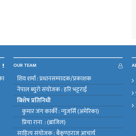
OUR TEAM
A
का
शिव शर्मा : प्रधानसम्पादक/प्रकाशक
m
नेपाल ब्युराे संयाेजक : हरि भट्टराई
बिशेष प्रतिनिधी
कुमार जंग कार्की : न्युजर्सि (अमेरिका)
प्रिया राना : (ब्राजिल)
साहित्य संयाेजक : बैकुण्ठराज आचार्य