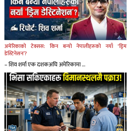
अमेरिकाको टेक्सस: किन बन्यो नेपालीहरूको नयाँ ‘ड्रिम
डेस्टिनेसन’?
– शिव शर्मा एक दशकअघि अमेरिकामा ...