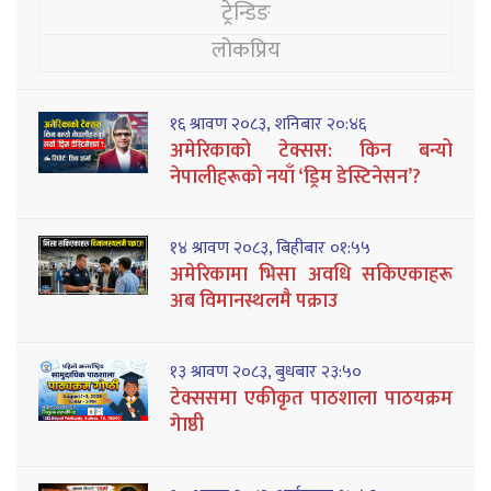
ट्रेन्डिङ
लोकप्रिय
१६ श्रावण २०८३, शनिबार २०:४६
अमेरिकाको टेक्सस: किन बन्यो
नेपालीहरूको नयाँ ‘ड्रिम डेस्टिनेसन’?
१४ श्रावण २०८३, बिहीबार ०१:५५
अमेरिकामा भिसा अवधि सकिएकाहरू
अब विमानस्थलमै पक्राउ
१३ श्रावण २०८३, बुधबार २३:५०
टेक्ससमा एकीकृत पाठशाला पाठयक्रम
गेाष्ठी